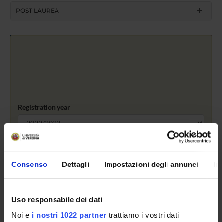
POST LAUREA
Registration year
search
Consenso
Dettagli
Impostazioni degli annunci
In
Access type
admission test, limited-entry degree
Uso responsabile dei dati
Statute seating places
Noi e
i nostri 1022 partner
trattiamo i vostri dati