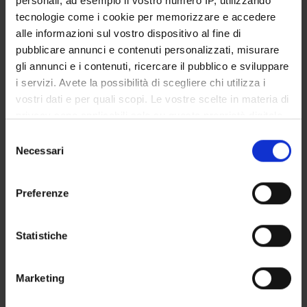
personali, ad esempio il vostro numero IP, utilizzando
CORSI DI LAUREA MAGISTRALE
tecnologie come i cookie per memorizzare e accedere
alle informazioni sul vostro dispositivo al fine di
POST LAUREA
pubblicare annunci e contenuti personalizzati, misurare
gli annunci e i contenuti, ricercare il pubblico e sviluppare
i servizi. Avete la possibilità di scegliere chi utilizza i
vostri dati e per quali scopi. Le vostre scelte in materia di
privacy sono applicabili solo su questa proprietà digitale
in cui avete effettuato le vostre scelte. È possibile
Selezione
modificare o revocare il proprio consenso in qualsiasi
Necessari
del
momento dalla Dichiarazione sui cookie o facendo clic
consenso
Registration year
sull'icona di attivazione della privacy.
Preferenze
Con il tuo consenso, vorremmo anche:
search
raccogliere informazioni sulla tua posizione
Statistiche
geografica, con un'approssimazione di qualche
metro,
Marketing
Identificare il tuo dispositivo, scansionandolo
Access type
admission test, limited-entry degree
attivamente alla ricerca di caratteristiche specifiche