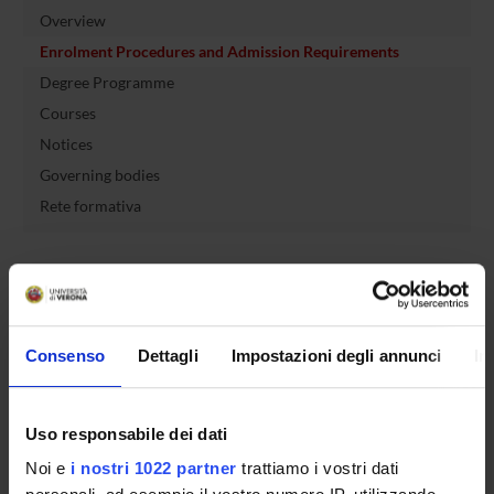
Overview
Enrolment Procedures and Admission Requirements
Degree Programme
Courses
Notices
Governing bodies
Rete formativa
International Students
OFFERTA FORMATIVA
Consenso
Dettagli
Impostazioni degli annunci
In
SEMESTRE FILTRO
Uso responsabile dei dati
CORSI DI LAUREA
Noi e
i nostri 1022 partner
trattiamo i vostri dati