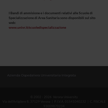
I Bandi di ammisione e i documenti relativi alle Scuole di
Specializzazione di Area Sanitaria sono disponibili sul sito
web:
www.univr.it/scuoledispecializzazione
Azienda Ospedaliera Universitaria Integrata
© 2002 - 2026 Verona University
Via dell'Artigliere 8, 37129 Verona | P. I.V.A. 01541040232 | C. FISCALE
93009870234