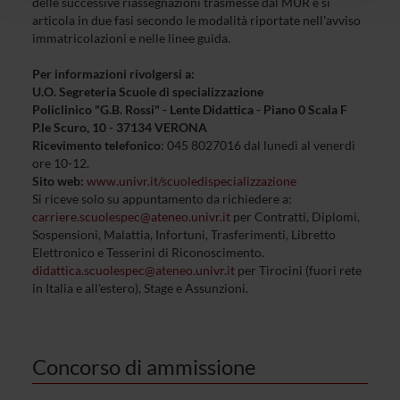
delle successive riassegnazioni trasmesse dal MUR e si
con altre informazioni che hai fornito loro o che hanno
articola in due fasi secondo le modalità riportate nell'avviso
raccolto dal tuo utilizzo dei loro servizi.
immatricolazioni e nelle linee guida.
Per informazioni rivolgersi a:
U.O. Segreteria Scuole di specializzazione
Policlinico "G.B. Rossi" - Lente Didattica - Piano 0 Scala F
P.le Scuro, 10 - 37134 VERONA
Ricevimento telefonico
: 045 8027016 dal lunedì al venerdì
ore 10-12.
Sito web:
www.univr
.it/scuoledispecializzazione
Si riceve solo su appuntamento da richiedere a:
carriere.scuolespec@ateneo.univr.it
per Contratti, Diplomi,
Sospensioni, Malattia, Infortuni, Trasferimenti, Libretto
Elettronico e Tesserini di Riconoscimento.
didattica.scuolespec@ateneo.univr.it
per Tirocini (fuori rete
in Italia e all'estero), Stage e Assunzioni.
Concorso di ammissione