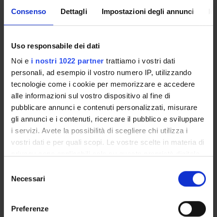
Consenso
Dettagli
Impostazioni degli annunci
In
CORSI DI LAUREA MAGISTRALE
POST LAUREA
Uso responsabile dei dati
Noi e
i nostri 1022 partner
trattiamo i vostri dati
personali, ad esempio il vostro numero IP, utilizzando
tecnologie come i cookie per memorizzare e accedere
alle informazioni sul vostro dispositivo al fine di
pubblicare annunci e contenuti personalizzati, misurare
gli annunci e i contenuti, ricercare il pubblico e sviluppare
Anno di immatricolazione
i servizi. Avete la possibilità di scegliere chi utilizza i
vostri dati e per quali scopi. Le vostre scelte in materia di
privacy sono applicabili solo su questa proprietà digitale
Cerca
in cui avete effettuato le vostre scelte. È possibile
Selezione
modificare o revocare il proprio consenso in qualsiasi
Necessari
del
momento dalla Dichiarazione sui cookie o facendo clic
consenso
sull'icona di attivazione della privacy.
Tipo di Accesso
Preferenze