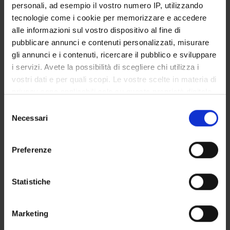
personali, ad esempio il vostro numero IP, utilizzando
CORSI DI LAUREA MAGISTRALE
tecnologie come i cookie per memorizzare e accedere
alle informazioni sul vostro dispositivo al fine di
POST LAUREA
pubblicare annunci e contenuti personalizzati, misurare
gli annunci e i contenuti, ricercare il pubblico e sviluppare
i servizi. Avete la possibilità di scegliere chi utilizza i
vostri dati e per quali scopi. Le vostre scelte in materia di
privacy sono applicabili solo su questa proprietà digitale
in cui avete effettuato le vostre scelte. È possibile
Selezione
modificare o revocare il proprio consenso in qualsiasi
Necessari
del
momento dalla Dichiarazione sui cookie o facendo clic
Registration year
consenso
sull'icona di attivazione della privacy.
Preferenze
search
Con il tuo consenso, vorremmo anche:
raccogliere informazioni sulla tua posizione
Statistiche
geografica, con un'approssimazione di qualche
metro,
Access type
Marketing
Identificare il tuo dispositivo, scansionandolo
admission test, limited-entry degree
attivamente alla ricerca di caratteristiche specifiche