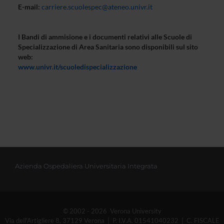
E-mail:
carriere.scuolespec@ateneo.univr.it
I Bandi di ammisione e i documenti relativi alle Scuole di
Specializzazione di Area Sanitaria sono disponibili sul sito
web:
www.univr.it/scuoledispecializzazione
Azienda Ospedaliera Universitaria Integrata
© 2002 - 2026 Verona University
Via dell'Artigliere 8, 37129 Verona | P. I.V.A. 01541040232 | C. FISCALE