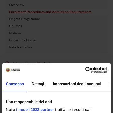
Overview
Enrolment Procedures and Admission Requirements
Degree Programme
Courses
Notices
Governing bodies
Rete formativa
International Students
OFFERTA FORMATIVA
Consenso
Dettagli
Impostazioni degli annunci
In
SEMESTRE FILTRO
Uso responsabile dei dati
CORSI DI LAUREA
Noi e
i nostri 1022 partner
trattiamo i vostri dati