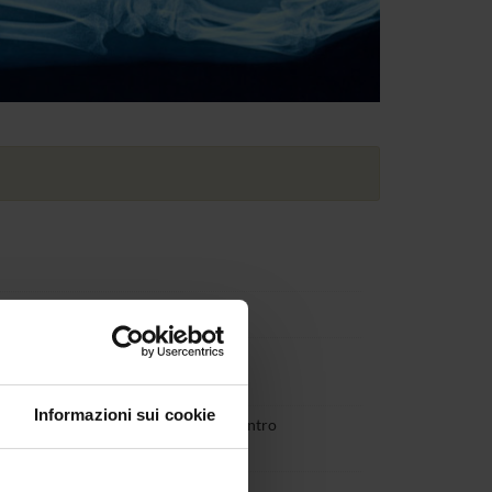
Informazioni sui cookie
a prevista dal MUR; II rata € 775,00 entro
/2027;