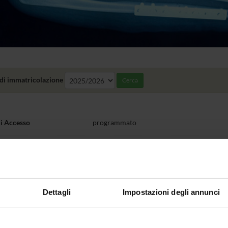
di immatricolazione
Cerca
di Accesso
programmato
a statuto
41 iscrivibili
ilità di iscrizione a tempo
No
le
Dettagli
Impostazioni degli annunci
e contributi
€ 1.905,00: I rata € 355,00 entro la scadenz
31/03/2027; III rata € 775,00 entro 31/05
ità di frequenza
obbligatoria