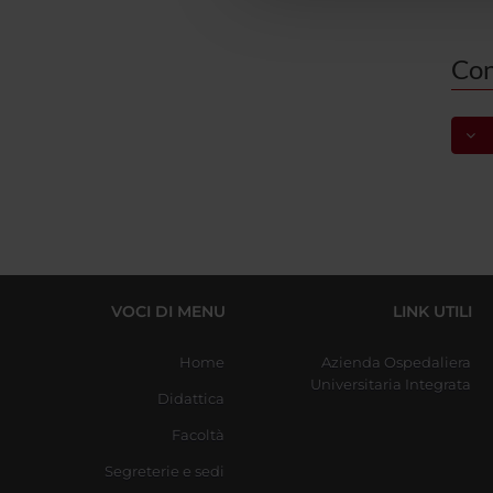
Con
S
VOCI DI MENU
LINK UTILI
Home
Azienda Ospedaliera
Universitaria Integrata
Didattica
Facoltà
Segreterie e sedi