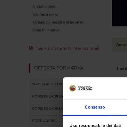
Insegnamenti
Bacheca avvisi
Organi collegiali e di governo
Rete formativa
Anno 
Servizio Studenti Internazionali
OFFERTA FORMATIVA
Tipo 
Posti 
SEMESTRE FILTRO
Possib
CORSI DI LAUREA
parzia
Consenso
CORSI DI LAUREA MAGISTRALE
Tasse 
POST LAUREA
Uso responsabile dei dati
Modal