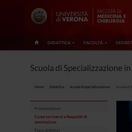
DIDATTICA
FACOLTÀ
SEGRET
Scuola di Specializzazione i
Home
Didattica
Scuole di specializzazione
Scuola di 
Presentazione
Come iscriversi e Requisiti di
ammissione
Piani didattici