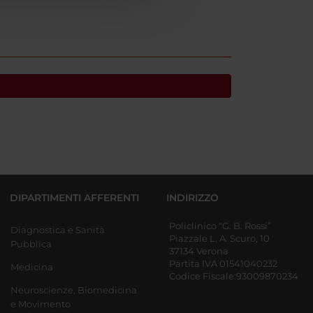
DIPARTIMENTI AFFERENTI
INDIRIZZO
Policlinico “G. B. Rossi”
Diagnostica e Sanità
Piazzale L. A. Scuro, 10
Pubblica
37134 Verona
Partita IVA 01541040232
Medicina
Codice Fiscale:93009870234
Neuroscienze, Biomedicina
e Movimento