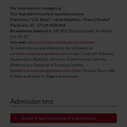
raccolto dal tuo utilizzo dei loro servizi.
Per informazioni rivolgersi a:
U.O. Segreteria Scuole di specializzazione
Policlinico "G.B. Rossi" - Lente Didattica - Piano 0 Scala F
P.le Scuro, 10 - 37134 VERONA
Ricevimento telefonico
: 045 8027016 dal lunedì al venerdì
ore 10-12.
Sito web:
www.univr
.it/scuoledispecializzazione
Si riceve solo su appuntamento da richiedere a:
carriere.scuolespec@ateneo.univr.it
per Contratti, Diplomi,
Sospensioni, Malattia, Infortuni, Trasferimenti, Libretto
Elettronico e Tesserini di Riconoscimento.
didattica.scuolespec@ateneo.univr.it
per Tirocini (fuori rete
in Italia e all'estero), Stage e Assunzioni.
Admission test
Scuole di Specializzazione di area sanitaria