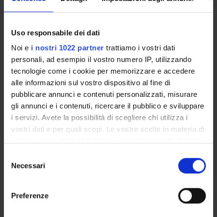
POST LAUREA
Uso responsabile dei dati
Noi e
i nostri 1022 partner
trattiamo i vostri dati
personali, ad esempio il vostro numero IP, utilizzando
tecnologie come i cookie per memorizzare e accedere
alle informazioni sul vostro dispositivo al fine di
pubblicare annunci e contenuti personalizzati, misurare
Registration year
gli annunci e i contenuti, ricercare il pubblico e sviluppare
i servizi. Avete la possibilità di scegliere chi utilizza i
vostri dati e per quali scopi. Le vostre scelte in materia di
search
privacy sono applicabili solo su questa proprietà digitale
in cui avete effettuato le vostre scelte. È possibile
Selezione
modificare o revocare il proprio consenso in qualsiasi
Necessari
del
momento dalla Dichiarazione sui cookie o facendo clic
consenso
Access type
sull'icona di attivazione della privacy.
admission test, limited-entry degree
Preferenze
Statute seating places
Con il tuo consenso, vorremmo anche: