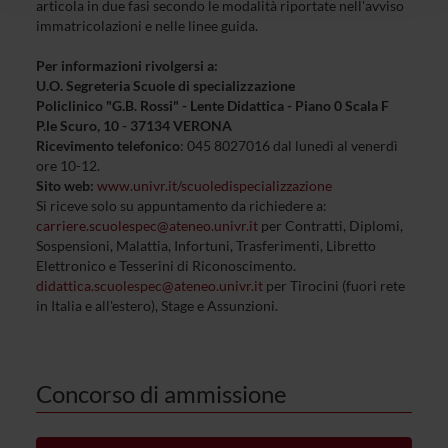
articola in due fasi secondo le modalità riportate nell'avviso
raccolto dal tuo utilizzo dei loro servizi.
immatricolazioni e nelle linee guida.
Per informazioni rivolgersi a:
U.O. Segreteria Scuole di specializzazione
Policlinico "G.B. Rossi" - Lente Didattica - Piano 0 Scala F
P.le Scuro, 10 - 37134 VERONA
Ricevimento telefonico
: 045 8027016 dal lunedì al venerdì
ore 10-12.
Sito web:
www.univr
.it/scuoledispecializzazione
Si riceve solo su appuntamento da richiedere a:
carriere.scuolespec@ateneo.univr.it
per Contratti, Diplomi,
Sospensioni, Malattia, Infortuni, Trasferimenti, Libretto
Elettronico e Tesserini di Riconoscimento.
didattica.scuolespec@ateneo.univr.it
per Tirocini (fuori rete
in Italia e all'estero), Stage e Assunzioni.
Concorso di ammissione