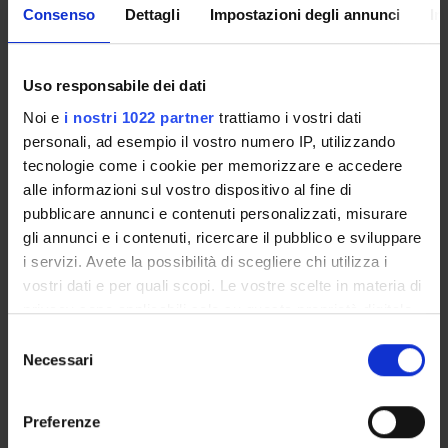
Consenso
Dettagli
Impostazioni degli annunci
In
CORSI DI LAUREA MAGISTRALE
POST LAUREA
Uso responsabile dei dati
Noi e
i nostri 1022 partner
trattiamo i vostri dati
personali, ad esempio il vostro numero IP, utilizzando
tecnologie come i cookie per memorizzare e accedere
alle informazioni sul vostro dispositivo al fine di
pubblicare annunci e contenuti personalizzati, misurare
gli annunci e i contenuti, ricercare il pubblico e sviluppare
Anno di immatricolazione
i servizi. Avete la possibilità di scegliere chi utilizza i
vostri dati e per quali scopi. Le vostre scelte in materia di
privacy sono applicabili solo su questa proprietà digitale
Cerca
in cui avete effettuato le vostre scelte. È possibile
Selezione
modificare o revocare il proprio consenso in qualsiasi
Necessari
del
momento dalla Dichiarazione sui cookie o facendo clic
consenso
sull'icona di attivazione della privacy.
Tipo di Accesso
Preferenze
programmato