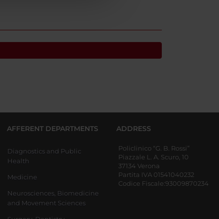
AFFERENT DEPARTMENTS
ADDRESS
Policlinico “G. B. Rossi”
Diagnostics and Public
Piazzale L. A. Scuro, 10
Health
37134 Verona
Partita IVA 01541040232
Medicine
Codice Fiscale:93009870234
Neurosciences, Biomedicine
and Movement Sciences