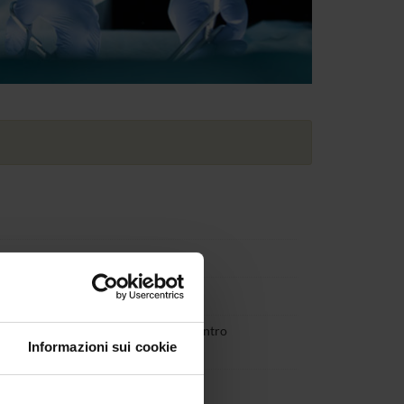
a prevista dal MUR; II rata € 775,00 entro
Informazioni sui cookie
2027;