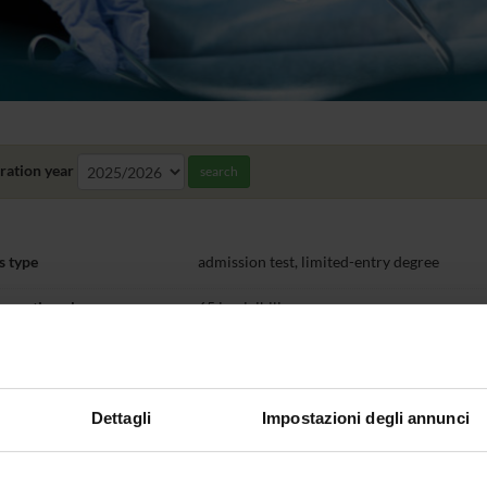
ration year
search
s type
admission test, limited-entry degree
e seating places
65 iscrivibili
Time
No
€ 1.905,00: I rata € 355,00 entro la scadenz
Dettagli
Impostazioni degli annunci
31/03/2027; III rata € 775,00 entro 31/05/
dance method
obbligatoria