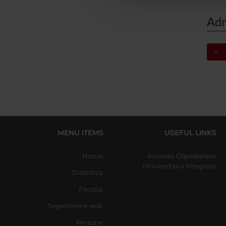
che hanno raccolto dal tuo uti
Adm
S
MENU ITEMS
USEFUL LINKS
Home
Azienda Ospedaliera
Universitaria Integrata
Didattica
Facoltà
Segreterie e sedi
Persone