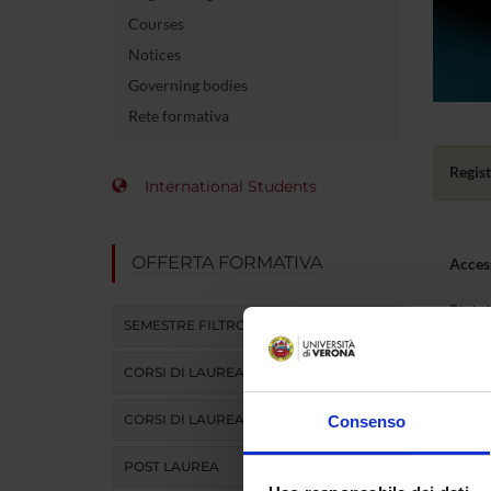
Courses
Notices
Governing bodies
Rete formativa
Regist
International Students
OFFERTA FORMATIVA
Acces
Statut
SEMESTRE FILTRO
Part-
CORSI DI LAUREA
Fees
CORSI DI LAUREA MAGISTRALE
Consenso
POST LAUREA
Atten