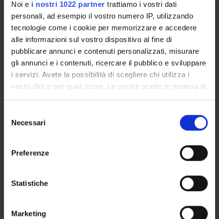
Noi e
i nostri 1022 partner
trattiamo i vostri dati
POST LAUREA
personali, ad esempio il vostro numero IP, utilizzando
tecnologie come i cookie per memorizzare e accedere
alle informazioni sul vostro dispositivo al fine di
pubblicare annunci e contenuti personalizzati, misurare
gli annunci e i contenuti, ricercare il pubblico e sviluppare
i servizi. Avete la possibilità di scegliere chi utilizza i
vostri dati e per quali scopi. Le vostre scelte in materia di
privacy sono applicabili solo su questa proprietà digitale
Anno di immatricolazione
in cui avete effettuato le vostre scelte. È possibile
Selezione
modificare o revocare il proprio consenso in qualsiasi
Necessari
del
momento dalla Dichiarazione sui cookie o facendo clic
consenso
Cerca
sull'icona di attivazione della privacy.
Preferenze
Con il tuo consenso, vorremmo anche:
raccogliere informazioni sulla tua posizione
Statistiche
Tipo di Accesso
programmato
geografica, con un'approssimazione di qualche
metro,
Posti a statuto
Marketing
Identificare il tuo dispositivo, scansionandolo