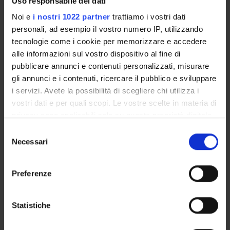
Uso responsabile dei dati
36 iscrivibili
Noi e
i nostri 1022 partner
trattiamo i vostri dati
Possibilità di iscrizione a tempo parziale
No
personali, ad esempio il vostro numero IP, utilizzando
tecnologie come i cookie per memorizzare e accedere
Tasse e contributi
alle informazioni sul vostro dispositivo al fine di
€ 1.902,00:
pubblicare annunci e contenuti personalizzati, misurare
I rata € 352,00 entro la scadenza prevista dal MUR;
gli annunci e i contenuti, ricercare il pubblico e sviluppare
II rata € 775,00 entro 31/03/2026;
i servizi. Avete la possibilità di scegliere chi utilizza i
III rata € 775,00 entro 31/05/2026;
vostri dati e per quali scopi. Le vostre scelte in materia di
privacy sono applicabili solo su questa proprietà digitale
in cui avete effettuato le vostre scelte. È possibile
Selezione
Modalità di frequenza
modificare o revocare il proprio consenso in qualsiasi
Necessari
del
obbligatoria
momento dalla Dichiarazione sui cookie o facendo clic
consenso
sull'icona di attivazione della privacy.
Preferenze
Con il tuo consenso, vorremmo anche:
Come iscriversi
raccogliere informazioni sulla tua posizione
Statistiche
geografica, con un'approssimazione di qualche
La procedura di immatricolazione, presso l’Università di
metro,