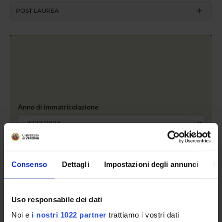
POST LAUREA
Anno di immatricolazione
Cerca
Consenso
Dettagli
Impostazioni degli annunci
In
Tipo di Accesso
programmato
Uso responsabile dei dati
Posti a statuto
Noi e
i nostri 1022 partner
trattiamo i vostri dati