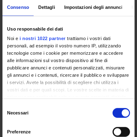
Consenso
Dettagli
Impostazioni degli annunci
In
CORSI DI LAUREA MAGISTRALE
POST LAUREA
Uso responsabile dei dati
Noi e
i nostri 1022 partner
trattiamo i vostri dati
personali, ad esempio il vostro numero IP, utilizzando
tecnologie come i cookie per memorizzare e accedere
alle informazioni sul vostro dispositivo al fine di
pubblicare annunci e contenuti personalizzati, misurare
gli annunci e i contenuti, ricercare il pubblico e sviluppare
Anno di immatricolazione
i servizi. Avete la possibilità di scegliere chi utilizza i
vostri dati e per quali scopi. Le vostre scelte in materia di
privacy sono applicabili solo su questa proprietà digitale
Cerca
in cui avete effettuato le vostre scelte. È possibile
Selezione
modificare o revocare il proprio consenso in qualsiasi
Necessari
del
momento dalla Dichiarazione sui cookie o facendo clic
consenso
sull'icona di attivazione della privacy.
Tipo di Accesso
Preferenze