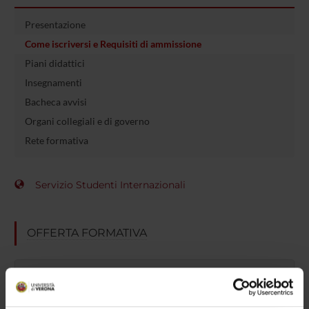
Presentazione
Come iscriversi e Requisiti di ammissione
Piani didattici
Insegnamenti
Bacheca avvisi
Organi collegiali e di governo
Rete formativa
Servizio Studenti Internazionali
OFFERTA FORMATIVA
SEMESTRE FILTRO
CORSI DI LAUREA