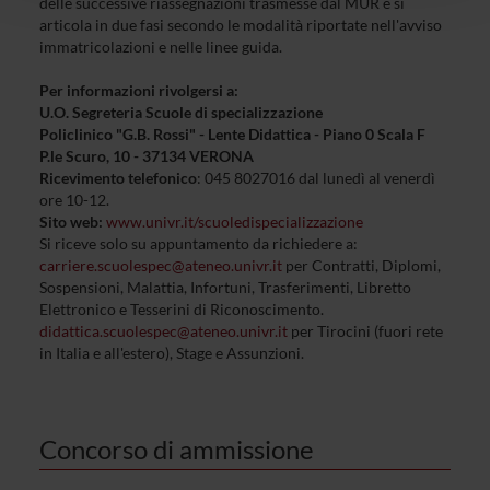
delle successive riassegnazioni trasmesse dal MUR e si
con altre informazioni che hai fornito loro o che hanno
articola in due fasi secondo le modalità riportate nell'avviso
raccolto dal tuo utilizzo dei loro servizi.
immatricolazioni e nelle linee guida.
Per informazioni rivolgersi a:
U.O. Segreteria Scuole di specializzazione
Policlinico "G.B. Rossi" - Lente Didattica - Piano 0 Scala F
P.le Scuro, 10 - 37134 VERONA
Ricevimento telefonico
: 045 8027016 dal lunedì al venerdì
ore 10-12.
Sito web:
www.univr
.it/scuoledispecializzazione
Si riceve solo su appuntamento da richiedere a:
carriere.scuolespec@ateneo.univr.it
per Contratti, Diplomi,
Sospensioni, Malattia, Infortuni, Trasferimenti, Libretto
Elettronico e Tesserini di Riconoscimento.
didattica.scuolespec@ateneo.univr.it
per Tirocini (fuori rete
in Italia e all'estero), Stage e Assunzioni.
Concorso di ammissione