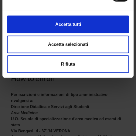
5 iscrivibili
attivamente alla ricerca di caratteristiche specifiche
Part-Time
(impronte digitali).
No
Approfondisci come vengono elaborati i tuoi dati personali
Accetta tutti
Fees
e imposta le tue preferenze nella
sezione dettagli
. Puoi
1.982,00 euro
modificare o ritirare il tuo consenso in qualsiasi momento
Attendance method
dalla Dichiarazione sui cookie.
Accetta selezionati
obbligatoria
Utilizziamo i cookie per personalizzare contenuti ed
Rifiuta
annunci, per fornire funzionalità dei social media e per
analizzare il nostro traffico. Condividiamo inoltre
How to enroll
informazioni sul modo in cui utilizzi il nostro sito con i
nostri partner che si occupano di analisi dei dati web,
pubblicità e social media, i quali potrebbero combinarle
Per iscrizioni e informazioni di tipo amministrativo
rivolgersi a:
con altre informazioni che hai fornito loro o che hanno
Direzione Didattica e Servizi agli Studenti
raccolto dal tuo utilizzo dei loro servizi.
Area Medicina
U.O. Scuole di specializzazione d'area medica ed esami di
stato
Via Bengasi, 4 - 37134 VERONA