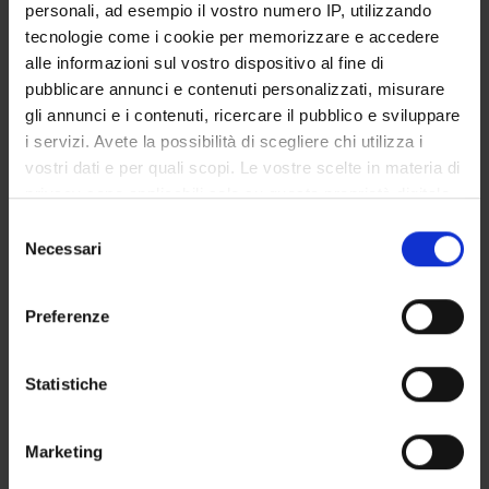
personali, ad esempio il vostro numero IP, utilizzando
CORSI DI LAUREA MAGISTRALE
tecnologie come i cookie per memorizzare e accedere
alle informazioni sul vostro dispositivo al fine di
POST LAUREA
pubblicare annunci e contenuti personalizzati, misurare
gli annunci e i contenuti, ricercare il pubblico e sviluppare
i servizi. Avete la possibilità di scegliere chi utilizza i
vostri dati e per quali scopi. Le vostre scelte in materia di
privacy sono applicabili solo su questa proprietà digitale
in cui avete effettuato le vostre scelte. È possibile
Selezione
modificare o revocare il proprio consenso in qualsiasi
Necessari
del
momento dalla Dichiarazione sui cookie o facendo clic
consenso
Registration year
sull'icona di attivazione della privacy.
Preferenze
Con il tuo consenso, vorremmo anche:
search
raccogliere informazioni sulla tua posizione
Statistiche
geografica, con un'approssimazione di qualche
metro,
Marketing
Identificare il tuo dispositivo, scansionandolo
Access type
attivamente alla ricerca di caratteristiche specifiche