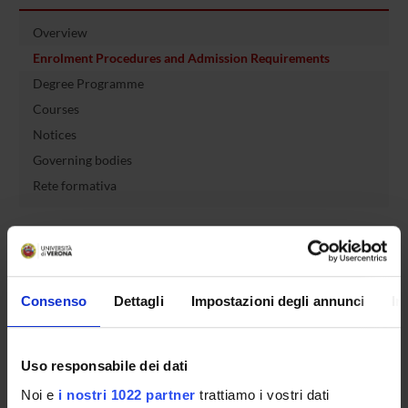
Overview
Enrolment Procedures and Admission Requirements
Degree Programme
Courses
Notices
Governing bodies
Rete formativa
International Students
Consenso
Dettagli
Impostazioni degli annunci
In
OFFERTA FORMATIVA
SEMESTRE FILTRO
Uso responsabile dei dati
Noi e
i nostri 1022 partner
trattiamo i vostri dati
CORSI DI LAUREA