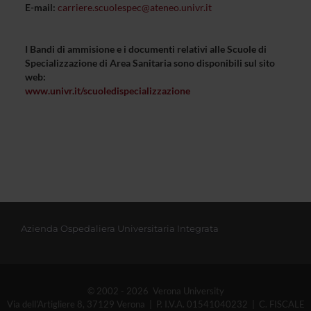
E-mail:
carriere.scuolespec@ateneo.univr.it
I Bandi di ammisione e i documenti relativi alle Scuole di
Specializzazione di Area Sanitaria sono disponibili sul sito
web:
www.univr.it/scuoledispecializzazione
Azienda Ospedaliera Universitaria Integrata
© 2002 - 2026 Verona University
Via dell'Artigliere 8, 37129 Verona | P. I.V.A. 01541040232 | C. FISCALE