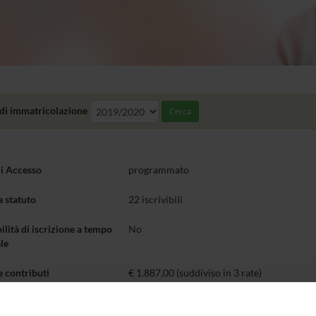
di immatricolazione
Cerca
di Accesso
programmato
a statuto
22 iscrivibili
ilità di iscrizione a tempo
No
le
e contributi
€ 1.887,00 (suddiviso in 3 rate)
ità di frequenza
obbligatoria