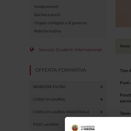
Insegnamenti
Bacheca avvisi
Organi collegiali e di governo
Rete formativa
Anno 
Servizio Studenti Internazionali
OFFERTA FORMATIVA
Tipo 
Posti 
SEMESTRE FILTRO
Possib
CORSI DI LAUREA
parzia
CORSI DI LAUREA MAGISTRALE
Tasse 
POST LAUREA
Modal