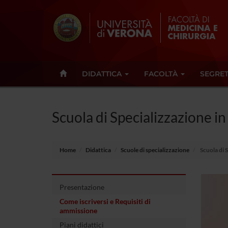
DIDATTICA
FACOLTÀ
SEGRET
Scuola di Specializzazione in
Home
Didattica
Scuole di specializzazione
Scuola di S
Presentazione
Come iscriversi e Requisiti di
ammissione
Piani didattici