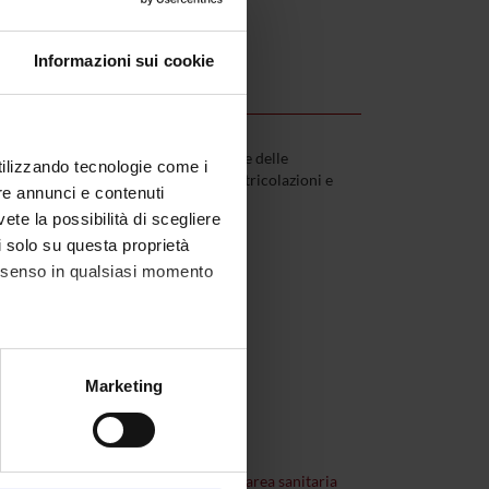
Informazioni sui cookie
in base all’ordine della graduatoria e delle
utilizzando tecnologie come i
e modalità riportate nell'avviso immatricolazioni e
re annunci e contenuti
vete la possibilità di scegliere
li solo su questa proprietà
consenso in qualsiasi momento
alche metro,
Marketing
e specifiche (impronte
 08/03/24)
ezione dettagli
. Puoi
e alle scuole di specializzazione di area sanitaria