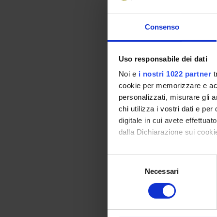
Consenso
Com
Uso responsabile dei dati
La pro
Noi e
i nostri 1022 partner
t
succes
cookie per memorizzare e acce
nelle 
personalizzati, misurare gli an
chi utilizza i vostri dati e pe
Per in
U.O. S
digitale in cui avete effettua
Policl
dalla Dichiarazione sui cookie
P.le 
Front-
Con il tuo consenso, vorrem
Tel:
04
Selezione
Sito 
raccogliere informazi
Necessari
del
Identificare il tuo di
consenso
digitali).
1
Approfondisci come vengono el
2