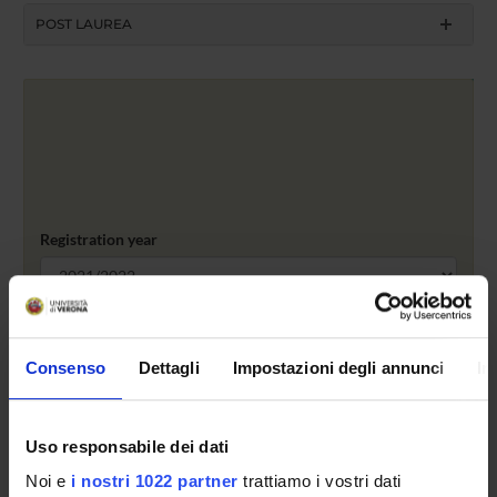
POST LAUREA
Registration year
search
Consenso
Dettagli
Impostazioni degli annunci
In
Access type
admission test, limited-entry degree
Uso responsabile dei dati
Statute seating places
Noi e
i nostri 1022 partner
trattiamo i vostri dati