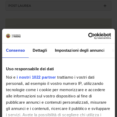
POST LAUREA
Consenso
Dettagli
Impostazioni degli annunci
In
Registration year
Uso responsabile dei dati
search
Noi e
i nostri 1022 partner
trattiamo i vostri dati
personali, ad esempio il vostro numero IP, utilizzando
tecnologie come i cookie per memorizzare e accedere
alle informazioni sul vostro dispositivo al fine di
Access type
pubblicare annunci e contenuti personalizzati, misurare
admission test, limited-entry degree
gli annunci e i contenuti, ricercare il pubblico e sviluppare
Statute seating places
i servizi. Avete la possibilità di scegliere chi utilizza i