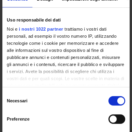
POST LAUREA
Uso responsabile dei dati
Noi e
i nostri 1022 partner
trattiamo i vostri dati
personali, ad esempio il vostro numero IP, utilizzando
tecnologie come i cookie per memorizzare e accedere
alle informazioni sul vostro dispositivo al fine di
pubblicare annunci e contenuti personalizzati, misurare
Anno di immatricolazione
gli annunci e i contenuti, ricercare il pubblico e sviluppare
i servizi. Avete la possibilità di scegliere chi utilizza i
vostri dati e per quali scopi. Le vostre scelte in materia di
Cerca
privacy sono applicabili solo su questa proprietà digitale
in cui avete effettuato le vostre scelte. È possibile
Selezione
modificare o revocare il proprio consenso in qualsiasi
Necessari
del
momento dalla Dichiarazione sui cookie o facendo clic
consenso
Tipo di Accesso
sull'icona di attivazione della privacy.
programmato
Preferenze
Posti a statuto
Con il tuo consenso, vorremmo anche: