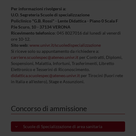
raccolto dal tuo utilizzo dei loro servizi.
Per informazioni rivolgersi a:
U.O. Segreteria Scuole di specializzazione
Policlinico "G.B. Rossi" - Lente Didattica - Piano 0 Scala F
P.le Scuro, 10 - 37134 VERONA
Ricevimento telefonico
: 045 8027016 dal lunedì al venerdì
ore 10-12.
Sito web:
www.univr
.it/scuoledispecializzazione
Si riceve solo su appuntamento da richiedere a:
carriere.scuolespec@ateneo.univr.it
per Contratti, Diplomi,
Sospensioni, Malattia, Infortuni, Trasferimenti, Libretto
Elettronico e Tesserini di Riconoscimento.
didattica.scuolespec@ateneo.univr.it
per Tirocini (fuori rete
in Italia e all'estero), Stage e Assunzioni.
Concorso di ammissione
Scuole di Specializzazione di area sanitaria