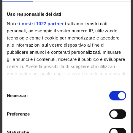
Enrolment Procedures and Admission Requirements
Degree Programme
Uso responsabile dei dati
Courses
Noi e
i nostri 1022 partner
trattiamo i vostri dati
Notices
personali, ad esempio il vostro numero IP, utilizzando
Governing bodies
tecnologie come i cookie per memorizzare e accedere
Documents
alle informazioni sul vostro dispositivo al fine di
pubblicare annunci e contenuti personalizzati, misurare
gli annunci e i contenuti, ricercare il pubblico e sviluppare
International Students
i servizi. Avete la possibilità di scegliere chi utilizza i
vostri dati e per quali scopi. Le vostre scelte in materia di
privacy sono applicabili solo su questa proprietà digitale
OFFERTA FORMATIVA
in cui avete effettuato le vostre scelte. È possibile
Selezione
modificare o revocare il proprio consenso in qualsiasi
Necessari
del
SEMESTRE FILTRO
momento dalla Dichiarazione sui cookie o facendo clic
consenso
sull'icona di attivazione della privacy.
Preferenze
CORSI DI LAUREA
Con il tuo consenso, vorremmo anche:
CORSI DI LAUREA MAGISTRALE
raccogliere informazioni sulla tua posizione
Statistiche