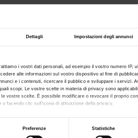
ormazioni riguardanti le iscrizioni a questo corso di studio non sono anco
Dettagli
Impostazioni degli annunci
rattiamo i vostri dati personali, ad esempio il vostro numero IP, 
dere alle informazioni sul vostro dispositivo al fine di pubblica
nunci e i contenuti, ricercare il pubblico e sviluppare i servizi. A
r quali scopi. Le vostre scelte in materia di privacy sono applicabi
to le vostre scelte. È possibile modificare o revocare il proprio 
 o facendo clic sull'icona di attivazione della privacy.
mo anche:
oni sulla tua posizione geografica, con un'approssimazione di qu
Preferenze
Statistiche
spositivo, scansionandolo attivamente alla ricerca di caratteristich