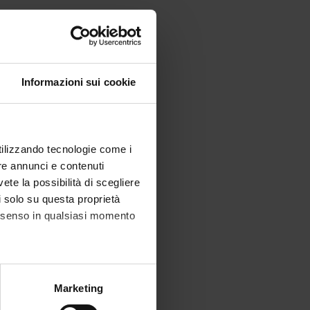
ra disponibili.
Informazioni sui cookie
utilizzando tecnologie come i
re annunci e contenuti
vete la possibilità di scegliere
li solo su questa proprietà
consenso in qualsiasi momento
alche metro,
Marketing
e specifiche (impronte