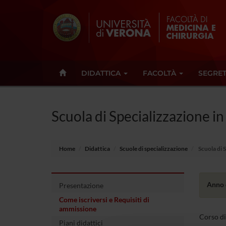
DIDATTICA
FACOLTÀ
SEGRET
Scuola di Specializzazione i
Home
Didattica
Scuole di specializzazione
Scuola di 
Anno 
Presentazione
Come iscriversi e Requisiti di
ammissione
Corso di
Piani didattici