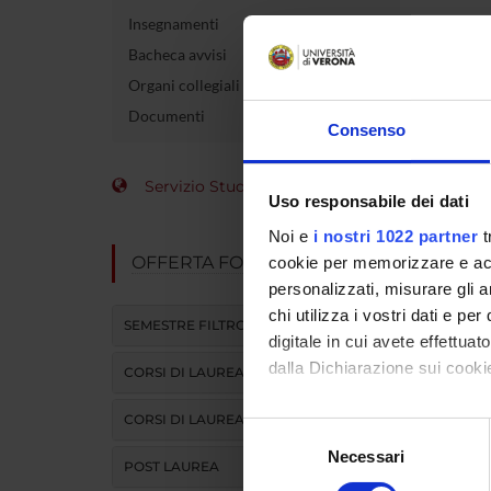
Insegnamenti
Le inf
Bacheca avvisi
Organi collegiali e di governo
Documenti
Consenso
Servizio Studenti Internazionali
Uso responsabile dei dati
Noi e
i nostri 1022 partner
t
OFFERTA FORMATIVA
cookie per memorizzare e acce
personalizzati, misurare gli an
chi utilizza i vostri dati e pe
SEMESTRE FILTRO
digitale in cui avete effettua
dalla Dichiarazione sui cookie
CORSI DI LAUREA
CORSI DI LAUREA MAGISTRALE
Con il tuo consenso, vorrem
Selezione
raccogliere informazi
Necessari
del
POST LAUREA
Identificare il tuo di
consenso