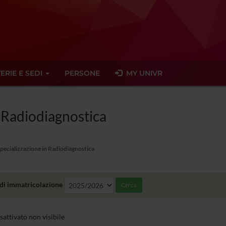
ERIE E SEDI
PERSONE
MY UNIVR
n Radiodiagnostica
Specializzazione in Radiodiagnostica
di immatricolazione
Cerca
sattivato non visibile