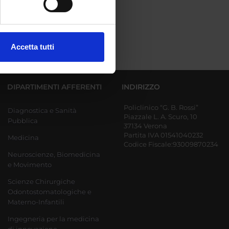
ezione dettagli
. Puoi
Accetta tutti
l media e per analizzare il
ostri partner che si occupano
azioni che hai fornito loro o
DIPARTIMENTI AFFERENTI
INDIRIZZO
Policlinico “G. B. Rossi”
Diagnostica e Sanità
Piazzale L. A. Scuro, 10
Pubblica
37134 Verona
Partita IVA 01541040232
Medicina
Codice Fiscale:93009870234
Neuroscienze, Biomedicina
e Movimento
Scienze Chirurgiche
Odontostomatologiche e
Materno-Infantili
Ingegneria per la medicina
di innovazione