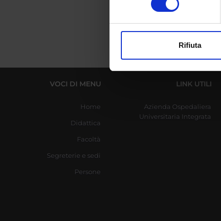
digitali).
Approfondisci come vengono el
modificare o ritirare il tuo 
Rifiuta
Utilizziamo i cookie per perso
nostro traffico. Condividiamo 
di analisi dei dati web, pubbl
VOCI DI MENU
LINK UTILI
che hanno raccolto dal tuo uti
Home
Azienda Ospedaliera
Universitaria Integrata
Didattica
Facoltà
Segreterie e sedi
Persone