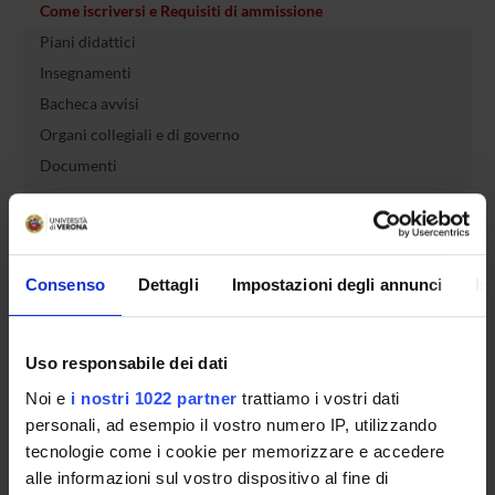
Come iscriversi e Requisiti di ammissione
Piani didattici
Insegnamenti
Bacheca avvisi
Organi collegiali e di governo
Documenti
Servizio Studenti Internazionali
Consenso
Dettagli
Impostazioni degli annunci
In
OFFERTA FORMATIVA
Uso responsabile dei dati
SEMESTRE FILTRO
Noi e
i nostri 1022 partner
trattiamo i vostri dati
CORSI DI LAUREA
personali, ad esempio il vostro numero IP, utilizzando
tecnologie come i cookie per memorizzare e accedere
CORSI DI LAUREA MAGISTRALE
alle informazioni sul vostro dispositivo al fine di