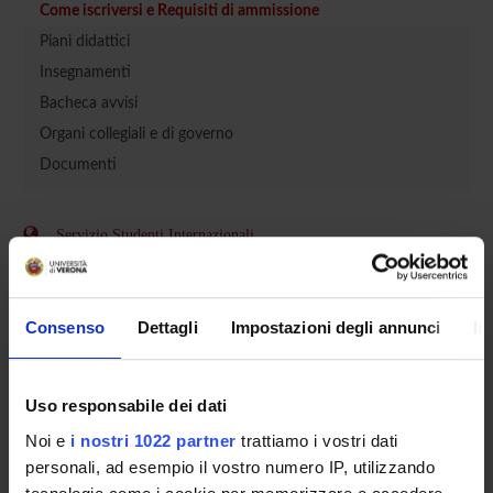
Come iscriversi e Requisiti di ammissione
Piani didattici
Insegnamenti
Bacheca avvisi
Organi collegiali e di governo
Documenti
Servizio Studenti Internazionali
OFFERTA FORMATIVA
Consenso
Dettagli
Impostazioni degli annunci
In
SEMESTRE FILTRO
Uso responsabile dei dati
CORSI DI LAUREA
Noi e
i nostri 1022 partner
trattiamo i vostri dati
personali, ad esempio il vostro numero IP, utilizzando
CORSI DI LAUREA MAGISTRALE