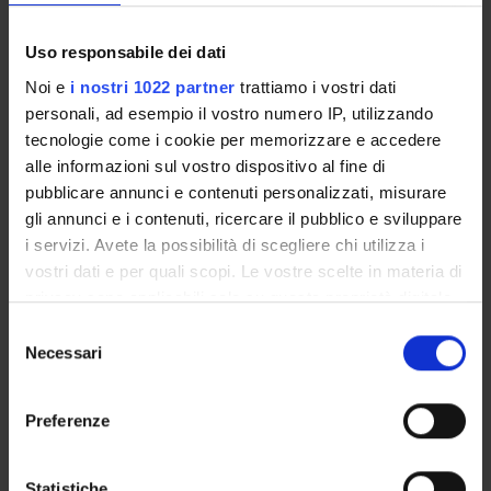
Come iscriversi e Requisiti di ammissione
Piani didattici
Uso responsabile dei dati
Insegnamenti
Noi e
i nostri 1022 partner
trattiamo i vostri dati
Bacheca avvisi
personali, ad esempio il vostro numero IP, utilizzando
Organi collegiali e di governo
tecnologie come i cookie per memorizzare e accedere
Documenti
alle informazioni sul vostro dispositivo al fine di
pubblicare annunci e contenuti personalizzati, misurare
gli annunci e i contenuti, ricercare il pubblico e sviluppare
Servizio Studenti Internazionali
i servizi. Avete la possibilità di scegliere chi utilizza i
vostri dati e per quali scopi. Le vostre scelte in materia di
privacy sono applicabili solo su questa proprietà digitale
OFFERTA FORMATIVA
in cui avete effettuato le vostre scelte. È possibile
Selezione
modificare o revocare il proprio consenso in qualsiasi
Necessari
del
SEMESTRE FILTRO
momento dalla Dichiarazione sui cookie o facendo clic
consenso
sull'icona di attivazione della privacy.
Preferenze
CORSI DI LAUREA
Con il tuo consenso, vorremmo anche:
CORSI DI LAUREA MAGISTRALE
raccogliere informazioni sulla tua posizione
Statistiche