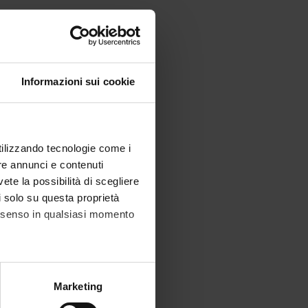
ra disponibili.
Informazioni sui cookie
utilizzando tecnologie come i
re annunci e contenuti
vete la possibilità di scegliere
li solo su questa proprietà
consenso in qualsiasi momento
alche metro,
Marketing
e specifiche (impronte