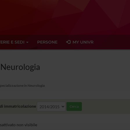
ERIE E SEDI
PERSONE
MY UNIVR
n Neurologia
Specializzazione in Neurologia
di immatricolazione
Cerca
sattivato non visibile