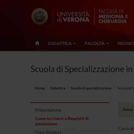
DIDATTICA
FACOLTÀ
SEGRET
Scuola di Specializzazione i
Home
Didattica
Scuole di specializzazione
Scuola di 
Anno 
Presentazione
Come iscriversi e Requisiti di
ammissione
Corso di
Piani didattici