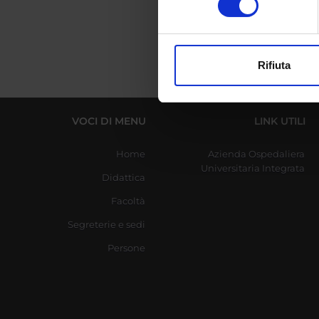
digitali).
Approfondisci come vengono el
modificare o ritirare il tuo 
Rifiuta
Utilizziamo i cookie per perso
nostro traffico. Condividiamo 
di analisi dei dati web, pubbl
VOCI DI MENU
LINK UTILI
che hanno raccolto dal tuo uti
Home
Azienda Ospedaliera
Universitaria Integrata
Didattica
Facoltà
Segreterie e sedi
Persone