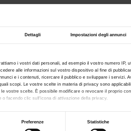
ormazioni riguardanti le iscrizioni a questo corso di studio non sono anco
Dettagli
Impostazioni degli annunci
rattiamo i vostri dati personali, ad esempio il vostro numero IP, 
dere alle informazioni sul vostro dispositivo al fine di pubblica
nunci e i contenuti, ricercare il pubblico e sviluppare i servizi. A
r quali scopi. Le vostre scelte in materia di privacy sono applicabi
to le vostre scelte. È possibile modificare o revocare il proprio 
 o facendo clic sull'icona di attivazione della privacy.
mo anche:
oni sulla tua posizione geografica, con un'approssimazione di qu
Preferenze
Statistiche
spositivo, scansionandolo attivamente alla ricerca di caratteristich