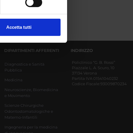
ezione dettagli
. Puoi
Accetta tutti
l media e per analizzare il
ostri partner che si occupano
azioni che hai fornito loro o
DIPARTIMENTI AFFERENTI
INDIRIZZO
Policlinico “G. B. Rossi”
Diagnostica e Sanità
Piazzale L. A. Scuro, 10
Pubblica
37134 Verona
Partita IVA 01541040232
Medicina
Codice Fiscale:93009870234
Neuroscienze, Biomedicina
e Movimento
Scienze Chirurgiche
Odontostomatologiche e
Materno-Infantili
Ingegneria per la medicina
di innovazione