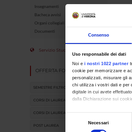
Insegnamenti
Le inf
Bacheca avvisi
Organi collegiali e di governo
Documenti
Consenso
Servizio Studenti Internazionali
Uso responsabile dei dati
Noi e
i nostri 1022 partner
t
OFFERTA FORMATIVA
cookie per memorizzare e acce
personalizzati, misurare gli an
chi utilizza i vostri dati e pe
SEMESTRE FILTRO
digitale in cui avete effettua
dalla Dichiarazione sui cookie
CORSI DI LAUREA
CORSI DI LAUREA MAGISTRALE
Con il tuo consenso, vorrem
Selezione
raccogliere informazi
Necessari
del
POST LAUREA
Identificare il tuo di
consenso