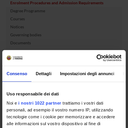
Enrolment Procedures and Admission Requirements
Degree Programme
Courses
Notices
Governing bodies
Documents
International Students
Consenso
Dettagli
Impostazioni degli annunci
In
OFFERTA FORMATIVA
Uso responsabile dei dati
SEMESTRE FILTRO
Noi e
i nostri 1022 partner
trattiamo i vostri dati
CORSI DI LAUREA
personali, ad esempio il vostro numero IP, utilizzando
tecnologie come i cookie per memorizzare e accedere
CORSI DI LAUREA MAGISTRALE
alle informazioni sul vostro dispositivo al fine di