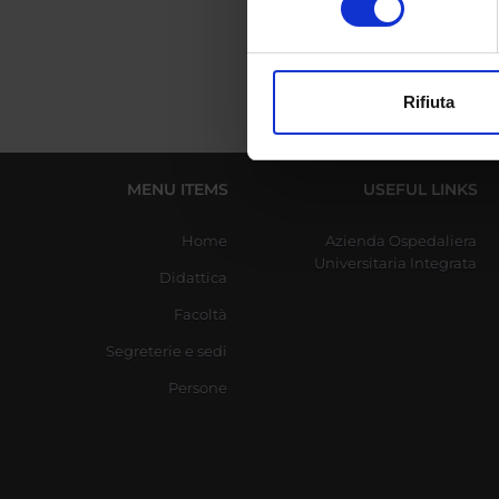
digitali).
Approfondisci come vengono el
modificare o ritirare il tuo 
Rifiuta
Utilizziamo i cookie per perso
nostro traffico. Condividiamo 
di analisi dei dati web, pubbl
MENU ITEMS
USEFUL LINKS
che hanno raccolto dal tuo uti
Home
Azienda Ospedaliera
Universitaria Integrata
Didattica
Facoltà
Segreterie e sedi
Persone