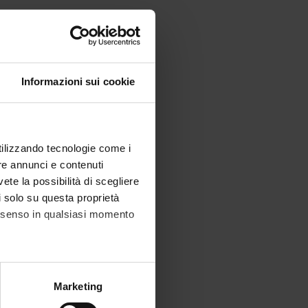
Informazioni sui cookie
utilizzando tecnologie come i
re annunci e contenuti
vete la possibilità di scegliere
li solo su questa proprietà
consenso in qualsiasi momento
alche metro,
Marketing
e specifiche (impronte