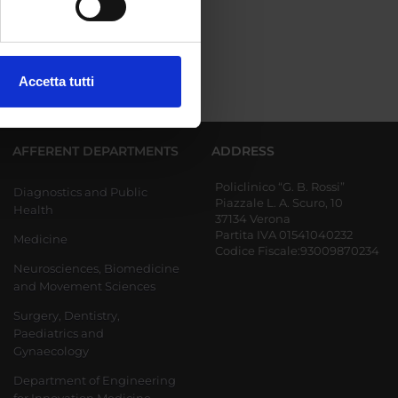
ezione dettagli
. Puoi
Accetta tutti
l media e per analizzare il
ostri partner che si occupano
azioni che hai fornito loro o
AFFERENT DEPARTMENTS
ADDRESS
Policlinico “G. B. Rossi”
Diagnostics and Public
Piazzale L. A. Scuro, 10
Health
37134 Verona
Partita IVA 01541040232
Medicine
Codice Fiscale:93009870234
Neurosciences, Biomedicine
and Movement Sciences
Surgery, Dentistry,
Paediatrics and
Gynaecology
Department of Engineering
for Innovation Medicine