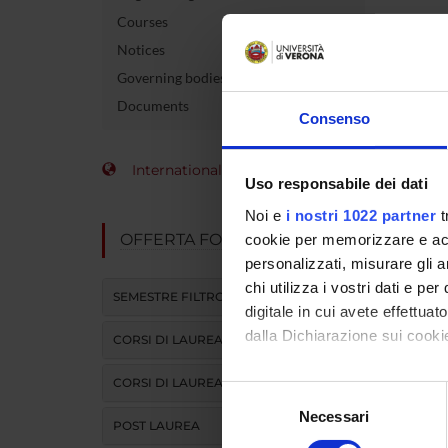
Courses
No inf
Notices
Governing bodies
Documents
Consenso
International Students
Uso responsabile dei dati
Noi e
i nostri 1022 partner
t
OFFERTA FORMATIVA
cookie per memorizzare e acce
personalizzati, misurare gli an
chi utilizza i vostri dati e pe
SEMESTRE FILTRO
digitale in cui avete effettua
dalla Dichiarazione sui cookie
CORSI DI LAUREA
CORSI DI LAUREA MAGISTRALE
Con il tuo consenso, vorrem
Selezione
raccogliere informazi
Necessari
del
POST LAUREA
Identificare il tuo di
consenso