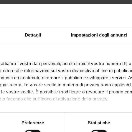
ormation about enrolments in this course are curently available.
Dettagli
Impostazioni degli annunci
rattiamo i vostri dati personali, ad esempio il vostro numero IP, 
dere alle informazioni sul vostro dispositivo al fine di pubblica
nunci e i contenuti, ricercare il pubblico e sviluppare i servizi. A
r quali scopi. Le vostre scelte in materia di privacy sono applicabi
to le vostre scelte. È possibile modificare o revocare il proprio 
 o facendo clic sull'icona di attivazione della privacy.
mo anche:
oni sulla tua posizione geografica, con un'approssimazione di qu
Preferenze
Statistiche
spositivo, scansionandolo attivamente alla ricerca di caratteristich