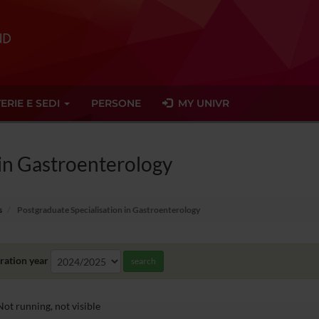
ERIE E SEDI
PERSONE
MY UNIVR
 in Gastroenterology
s
Postgraduate Specialisation in Gastroenterology
ration year
search
ot running, not visible