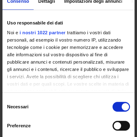
Consenso
Dettagli
Impostazioni degli annunci
In
Presentazione
Come iscriversi e Requisiti di ammissione
Uso responsabile dei dati
Piani didattici
Noi e
i nostri 1022 partner
trattiamo i vostri dati
Insegnamenti
personali, ad esempio il vostro numero IP, utilizzando
Bacheca avvisi
tecnologie come i cookie per memorizzare e accedere
Organi collegiali e di governo
alle informazioni sul vostro dispositivo al fine di
pubblicare annunci e contenuti personalizzati, misurare
Documenti
gli annunci e i contenuti, ricercare il pubblico e sviluppare
i servizi. Avete la possibilità di scegliere chi utilizza i
Servizio Studenti Internazionali
vostri dati e per quali scopi. Le vostre scelte in materia di
privacy sono applicabili solo su questa proprietà digitale
in cui avete effettuato le vostre scelte. È possibile
Selezione
OFFERTA FORMATIVA
modificare o revocare il proprio consenso in qualsiasi
Necessari
del
momento dalla Dichiarazione sui cookie o facendo clic
consenso
sull'icona di attivazione della privacy.
SEMESTRE FILTRO
Preferenze
CORSI DI LAUREA
Con il tuo consenso, vorremmo anche: