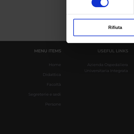
digitali).
Approfondisci come vengono el
modificare o ritirare il tuo 
Rifiuta
Utilizziamo i cookie per perso
nostro traffico. Condividiamo 
di analisi dei dati web, pubbl
MENU ITEMS
USEFUL LINKS
che hanno raccolto dal tuo uti
Home
Azienda Ospedaliera
Universitaria Integrata
Didattica
Facoltà
Segreterie e sedi
Persone