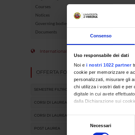
Courses
No inf
Notices
Governing bodies
Documents
Consenso
International Students
Uso responsabile dei dati
Noi e
i nostri 1022 partner
t
OFFERTA FORMATIVA
cookie per memorizzare e acce
personalizzati, misurare gli an
chi utilizza i vostri dati e pe
SEMESTRE FILTRO
digitale in cui avete effettua
dalla Dichiarazione sui cookie
CORSI DI LAUREA
CORSI DI LAUREA MAGISTRALE
Con il tuo consenso, vorrem
Selezione
raccogliere informazi
Necessari
del
POST LAUREA
Identificare il tuo di
consenso