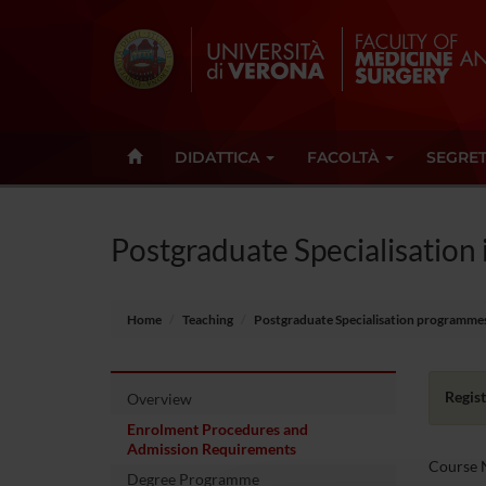
DIDATTICA
FACOLTÀ
SEGRET
Postgraduate Specialisatio
Home
Teaching
Postgraduate Specialisation programme
Regist
Overview
Enrolment Procedures and
Admission Requirements
Course N
Degree Programme