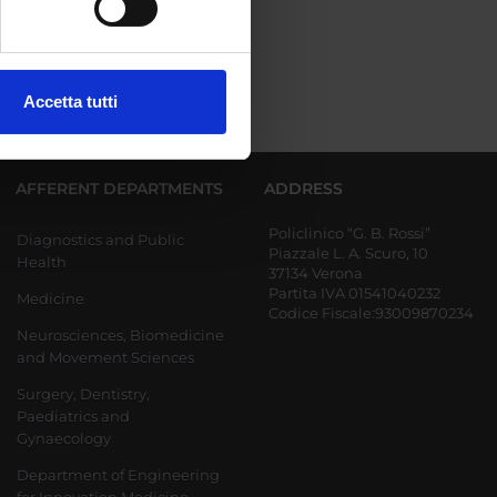
ezione dettagli
. Puoi
Accetta tutti
l media e per analizzare il
ostri partner che si occupano
azioni che hai fornito loro o
AFFERENT DEPARTMENTS
ADDRESS
Policlinico “G. B. Rossi”
Diagnostics and Public
Piazzale L. A. Scuro, 10
Health
37134 Verona
Partita IVA 01541040232
Medicine
Codice Fiscale:93009870234
Neurosciences, Biomedicine
and Movement Sciences
Surgery, Dentistry,
Paediatrics and
Gynaecology
Department of Engineering
for Innovation Medicine