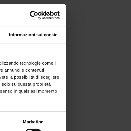
Informazioni sui cookie
utilizzando tecnologie come i
re annunci e contenuti
vete la possibilità di scegliere
li solo su questa proprietà
consenso in qualsiasi momento
alche metro,
Marketing
e specifiche (impronte