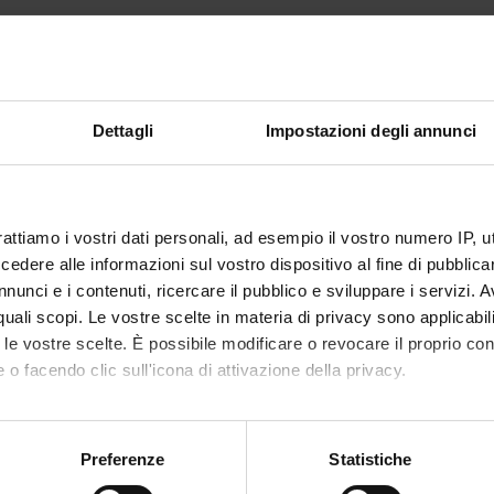
ormation about enrolments in this course are curently available.
Dettagli
Impostazioni degli annunci
rattiamo i vostri dati personali, ad esempio il vostro numero IP, 
dere alle informazioni sul vostro dispositivo al fine di pubblica
nunci e i contenuti, ricercare il pubblico e sviluppare i servizi. A
r quali scopi. Le vostre scelte in materia di privacy sono applicabi
to le vostre scelte. È possibile modificare o revocare il proprio 
 o facendo clic sull'icona di attivazione della privacy.
mo anche:
oni sulla tua posizione geografica, con un'approssimazione di qu
Preferenze
Statistiche
spositivo, scansionandolo attivamente alla ricerca di caratteristich