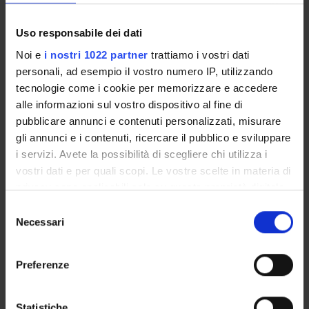
Enrolment Procedures and Admission Requirements
Degree Programme
Uso responsabile dei dati
Courses
Noi e
i nostri 1022 partner
trattiamo i vostri dati
Notices
personali, ad esempio il vostro numero IP, utilizzando
Governing bodies
tecnologie come i cookie per memorizzare e accedere
Documents
alle informazioni sul vostro dispositivo al fine di
pubblicare annunci e contenuti personalizzati, misurare
gli annunci e i contenuti, ricercare il pubblico e sviluppare
International Students
i servizi. Avete la possibilità di scegliere chi utilizza i
vostri dati e per quali scopi. Le vostre scelte in materia di
privacy sono applicabili solo su questa proprietà digitale
OFFERTA FORMATIVA
in cui avete effettuato le vostre scelte. È possibile
Selezione
modificare o revocare il proprio consenso in qualsiasi
Necessari
del
SEMESTRE FILTRO
momento dalla Dichiarazione sui cookie o facendo clic
consenso
sull'icona di attivazione della privacy.
Preferenze
CORSI DI LAUREA
Con il tuo consenso, vorremmo anche:
CORSI DI LAUREA MAGISTRALE
raccogliere informazioni sulla tua posizione
Statistiche