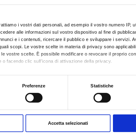
criversi
Profes
rmazione continua
Profes
Profes
rattiamo i vostri dati personali, ad esempio il vostro numero IP, 
Scien
dere alle informazioni sul vostro dispositivo al fine di pubblica
Corsi 
 di laurea magistrale
nunci e i contenuti, ricercare il pubblico e sviluppare i servizi. A
r quali scopi. Le vostre scelte in materia di privacy sono applicabi
rsi di laurea magistrale
to le vostre scelte. È possibile modificare o revocare il proprio 
rsi di laurea magistrale a ciclo unico
 o facendo clic sull'icona di attivazione della privacy.
mo anche:
oni sulla tua posizione geografica, con un'approssimazione di qu
Preferenze
Statistiche
spositivo, scansionandolo attivamente alla ricerca di caratteristich
aborati i tuoi dati personali e imposta le tue preferenze nella
s
consenso in qualsiasi momento dalla Dichiarazione sui cookie.
Accetta selezionati
nalizzare contenuti ed annunci, per fornire funzionalità dei socia