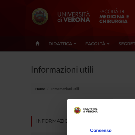
DIDATTICA
FACOLTÀ
SEGRET
Informazioni utili
Home
Informazioni utili
Info
INFORMAZIONI UTILI
Consenso
Or