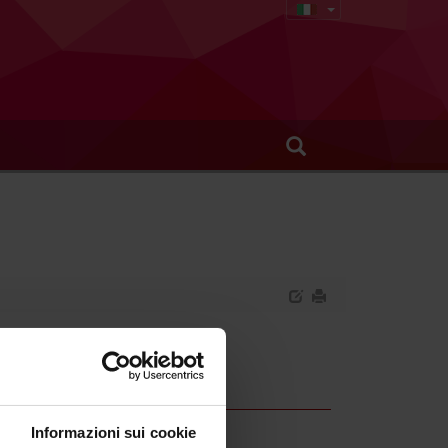
 laurea
Informazioni sui cookie
sioni sanitarie della prevenzione