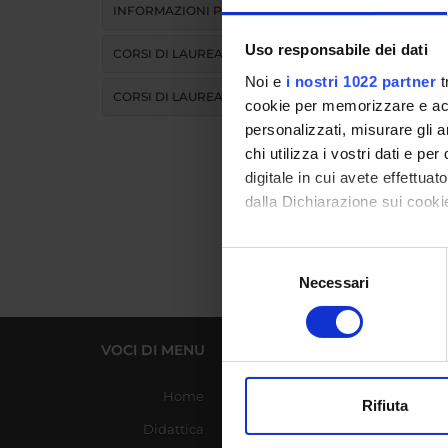
INFORMAZIONI PER
Is
Fo
Uso responsabile dei dati
CORSI DI LAUREA
Noi e
i nostri 1022 partner
t
CORSI DI LAUREA MAGISTRALE
cookie per memorizzare e acce
Corsi
personalizzati, misurare gli an
chi utilizza i vostri dati e pe
Co
digitale in cui avete effettua
Co
dalla Dichiarazione sui cookie
Con il tuo consenso, vorrem
Selezione
raccogliere informazi
Necessari
del
Identificare il tuo di
consenso
digitali).
VOCI DI MENU
LINK UTILI
Approfondisci come vengono el
modificare o ritirare il tuo 
Home
Azienda Ospedaliera
Rifiuta
Universitaria Integrata
Utilizziamo i cookie per perso
Didattica