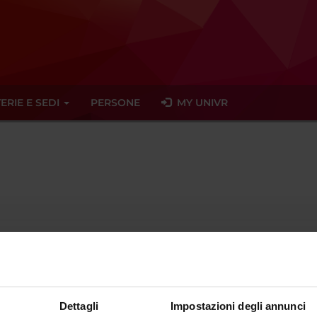
ERIE E SEDI
PERSONE
MY UNIVR
rmazioni per
Corsi di
Dettagli
Impostazioni degli annunci
ientarsi
Profes