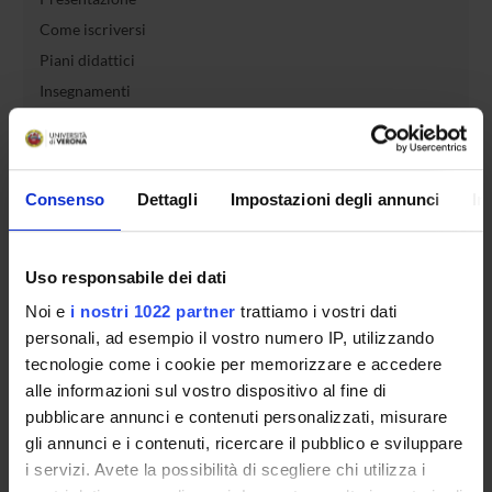
Come iscriversi
Piani didattici
Insegnamenti
Bacheca avvisi
Organi collegiali e di governo
Rete formativa
Consenso
Dettagli
Impostazioni degli annunci
In
Servizio Studenti Internazionali
Uso responsabile dei dati
Noi e
i nostri 1022 partner
trattiamo i vostri dati
OFFERTA FORMATIVA
personali, ad esempio il vostro numero IP, utilizzando
tecnologie come i cookie per memorizzare e accedere
alle informazioni sul vostro dispositivo al fine di
SEMESTRE FILTRO
pubblicare annunci e contenuti personalizzati, misurare
CORSI DI LAUREA
gli annunci e i contenuti, ricercare il pubblico e sviluppare
i servizi. Avete la possibilità di scegliere chi utilizza i
CORSI DI LAUREA MAGISTRALE