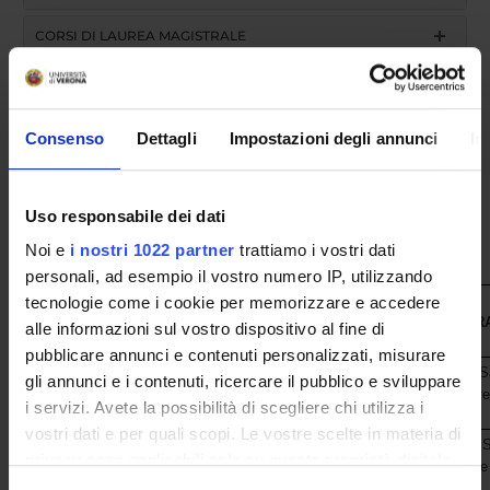
CORSI DI LAUREA MAGISTRALE
POST LAUREA
Consenso
Dettagli
Impostazioni degli annunci
In
Uso responsabile dei dati
Noi e
i nostri 1022 partner
trattiamo i vostri dati
personali, ad esempio il vostro numero IP, utilizzando
tecnologie come i cookie per memorizzare e accedere
ENTE
STRUTTUR
alle informazioni sul vostro dispositivo al fine di
pubblicare annunci e contenuti personalizzati, misurare
Dipartimento di Diagnostica e S
gli annunci e i contenuti, ricercare il pubblico e sviluppare
Università degli Studi di Verona
Sezione di Igiene, Medicina Pr
i servizi. Avete la possibilità di scegliere chi utilizza i
e Occupazionale
vostri dati e per quali scopi. Le vostre scelte in materia di
Direzione Sanitaria Aziendale; S
Azienda Ospedaliera Universitaria
privacy sono applicabili solo su questa proprietà digitale
Sviluppo della Professionalità e
Integrata Verona
in cui avete effettuato le vostre scelte. È possibile
l'Innovazione