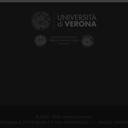
© 2002 - 2026 Verona University
ell'Artigliere 8, 37129 Verona | P. I.V.A. 01541040232 | C. FISCALE 93009