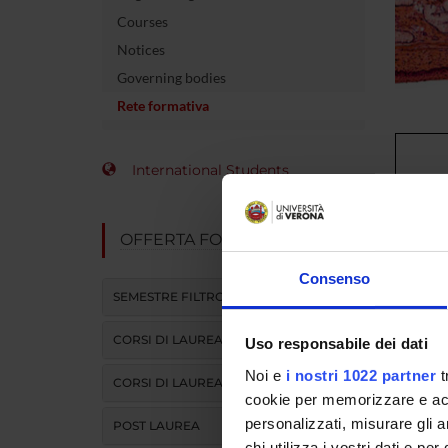
Courses
Notices
Governing bodies
Rete formativa
International Students
Azienda 
OFFERTA FORMATIVA
Integrat
Consenso
Azienda 
SEMESTRE FILTRO
Integrat
CORSI DI LAUREA
Uso responsabile dei dati
Azienda 
Noi e
i nostri 1022 partner
t
CORSI DI LAUREA MAGISTRALE
cookie per memorizzare e acce
Ospedale
personalizzati, misurare gli an
POST LAUREA
Privata 
chi utilizza i vostri dati e pe