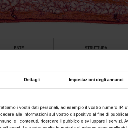
ENTE
STRUTTURA
Ospedaliera Universitaria
Ospedale Civile Maggiore - U.O. di Anatomia
a Verona
Patologica
Dettagli
Impostazioni degli annunci
Ospedaliera Universitaria
Policlinico "G.B. Rossi" - U.O. di Anatomia
a Verona
Patologica e Istologia patologica
Ospedale "G. Fracastoro" di San Bonifacio -
ULSS 9 Scaligera
rattiamo i vostri dati personali, ad esempio il vostro numero IP, 
U.O.C. di Istologia e Anatomia patologica
dere alle informazioni sul vostro dispositivo al fine di pubblica
 P. Pederzoli - Casa di Cura
nunci e i contenuti, ricercare il pubblico e sviluppare i servizi. A
U.O. di Anatomia Patologica
SpA
r quali scopi. Le vostre scelte in materia di privacy sono applicabi