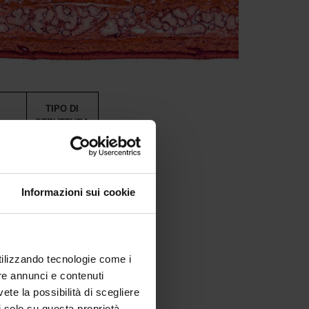
TIPO DI
STRUTTURA
Sede
Informazioni sui cookie
Sede
Collegata
utilizzando tecnologie come i
re annunci e contenuti
vete la possibilità di scegliere
Collegata
li solo su questa proprietà