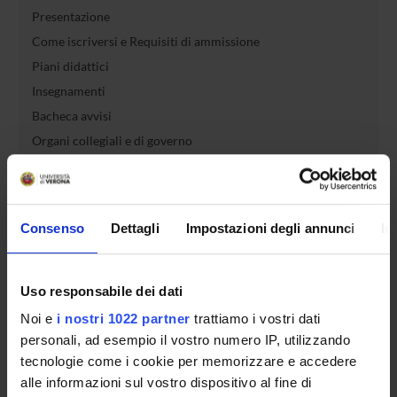
Presentazione
Come iscriversi e Requisiti di ammissione
Piani didattici
Insegnamenti
Bacheca avvisi
Organi collegiali e di governo
Rete formativa
Servizio Studenti Internazionali
Consenso
Dettagli
Impostazioni degli annunci
In
OFFERTA FORMATIVA
Uso responsabile dei dati
Noi e
i nostri 1022 partner
trattiamo i vostri dati
SEMESTRE FILTRO
personali, ad esempio il vostro numero IP, utilizzando
tecnologie come i cookie per memorizzare e accedere
CORSI DI LAUREA
alle informazioni sul vostro dispositivo al fine di