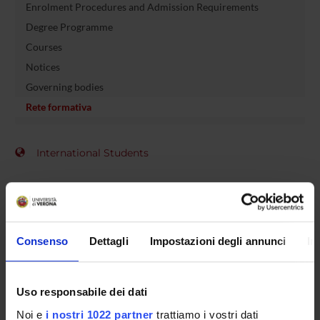
Enrolment Procedures and Admission Requirements
Degree Programme
Courses
Notices
Governing bodies
Rete formativa
International Students
OFFERTA FORMATIVA
Consenso
Dettagli
Impostazioni degli annunci
In
SEMESTRE FILTRO
CORSI DI LAUREA
Uso responsabile dei dati
CORSI DI LAUREA MAGISTRALE
Noi e
i nostri 1022 partner
trattiamo i vostri dati