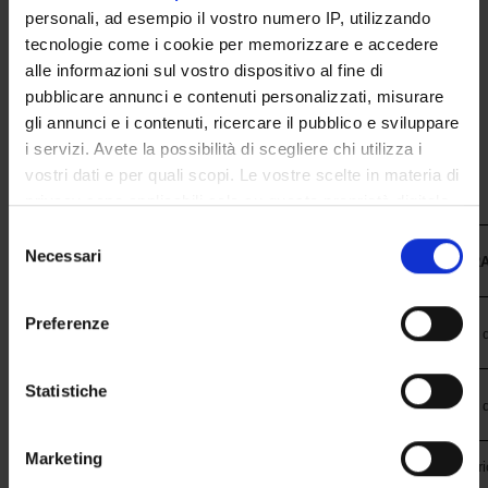
personali, ad esempio il vostro numero IP, utilizzando
POST LAUREA
tecnologie come i cookie per memorizzare e accedere
alle informazioni sul vostro dispositivo al fine di
pubblicare annunci e contenuti personalizzati, misurare
gli annunci e i contenuti, ricercare il pubblico e sviluppare
i servizi. Avete la possibilità di scegliere chi utilizza i
vostri dati e per quali scopi. Le vostre scelte in materia di
privacy sono applicabili solo su questa proprietà digitale
in cui avete effettuato le vostre scelte. È possibile
Selezione
modificare o revocare il proprio consenso in qualsiasi
Necessari
del
ENTE
STRUTTUR
momento dalla Dichiarazione sui cookie o facendo clic
consenso
sull'icona di attivazione della privacy.
Preferenze
Azienda Ospedaliera Universitaria
Policlinico "G.B. Rossi" - U.O. 
Integrata Verona
Con il tuo consenso, vorremmo anche:
raccogliere informazioni sulla tua posizione
Statistiche
Azienda ULSS 2 Marca Trevigiana
Ospedale di Conegliano - U.O. d
geografica, con un'approssimazione di qualche
metro,
Marketing
Identificare il tuo dispositivo, scansionandolo
Ospedale "S. Maria della Miseric
Azienda ULSS 5 Polesana