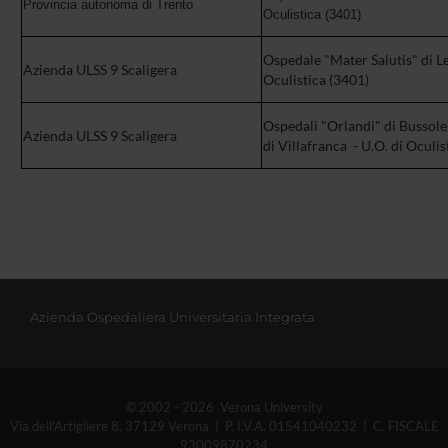
Provincia autonoma di Trento
Oculistica (3401)
Ospedale "Mater Salutis" di Le
Azienda ULSS 9 Scaligera
Oculistica (3401)
Ospedali "Orlandi" di Bussole
Azienda ULSS 9 Scaligera
di Villafranca - U.O. di Oculis
Azienda Ospedaliera Universitaria Integrata
© 2002 - 2026 Verona University
Via dell'Artigliere 8, 37129 Verona | P. I.V.A. 01541040232 | C. FISCALE
93009870234