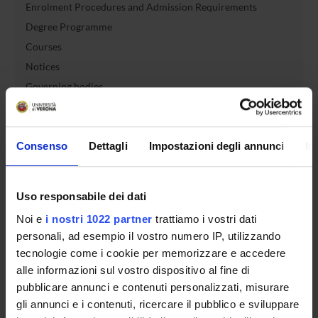
Enrolment Procedures and Admission Requirements
Degree Programme
Courses
Notices
Governing bodies
Rete formativa
Consenso
Dettagli
Impostazioni degli annunci
In
International Students
Uso responsabile dei dati
OFFERTA FORMATIVA
Noi e
i nostri 1022 partner
trattiamo i vostri dati
personali, ad esempio il vostro numero IP, utilizzando
SEMESTRE FILTRO
tecnologie come i cookie per memorizzare e accedere
alle informazioni sul vostro dispositivo al fine di
CORSI DI LAUREA
pubblicare annunci e contenuti personalizzati, misurare
CORSI DI LAUREA MAGISTRALE
gli annunci e i contenuti, ricercare il pubblico e sviluppare