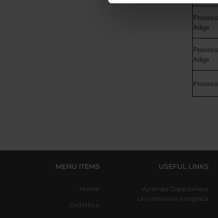
di analisi dei dati web, pubbl
Provinci
che hanno raccolto dal tuo uti
Adige
Provinci
Adige
Provinci
MENU ITEMS
USEFUL LINKS
Home
Azienda Ospedaliera
Universitaria Integrata
Didattica