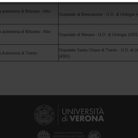
icità e social media, i quali potrebbero combinarle con altre inform
a autonoma di Bolzano - Alto
lizzo dei loro servizi.
Ospedale di Bressanone - U.O. di Urologia (
a autonoma di Bolzano - Alto
Ospedale di Merano - U.O. di Urologia (4301
Ospedale Santa Chiara di Trento - U.O. di U
a Autonoma di Trento
(4301)