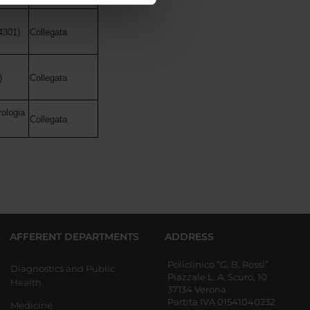
azioni che hai fornito loro o
4301)
Collegata
)
Collegata
rologia
Collegata
AFFERENT DEPARTMENTS
ADDRESS
Policlinico “G. B. Rossi”
Diagnostics and Public
Piazzale L. A. Scuro, 10
Health
37134 Verona
Partita IVA 01541040232
Medicine