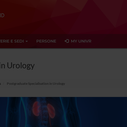
ERIE E SEDI
PERSONE
MY UNIVR
in Urology
s
Postgraduate Specialisation in Urology