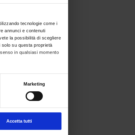
4302)
Collegata
utilizzando tecnologie come i
 U.O.
Collegata
re annunci e contenuti
vete la possibilità di scegliere
li solo su questa proprietà
di
Collegata
consenso in qualsiasi momento
Collegata
alche metro,
Marketing
e specifiche (impronte
Collegata
ezione dettagli
. Puoi
Collegata
Accetta tutti
l media e per analizzare il
1)
Collegata
ostri partner che si occupano