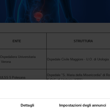
ENTE
STRUTTURA
Ospedaliera Universitaria
Ospedale Civile Maggiore - U.O. di Urologia 
a Verona
Ospedale "S. Maria della Misericordia" di Ro
 ULSS 5 Polesana
S.O.C. di Urologia (4301)
Ospedale di Bassano del Grappa - U.O.C. di
 ULSS 7 Pedemontana
Urologia (4301)
Dettagli
Impostazioni degli annunci