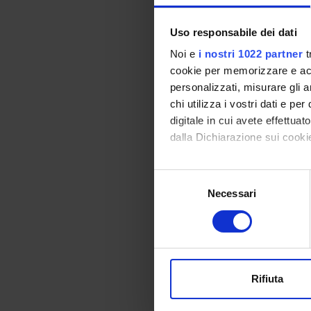
Azienda
Uso responsabile dei dati
Noi e
i nostri 1022 partner
t
Azienda 
cookie per memorizzare e acce
personalizzati, misurare gli an
chi utilizza i vostri dati e pe
Azienda 
digitale in cui avete effettua
dalla Dichiarazione sui cookie
Azienda 
Con il tuo consenso, vorrem
Selezione
raccogliere informazi
Necessari
del
Ospedale
Identificare il tuo di
consenso
Privata 
digitali).
Approfondisci come vengono el
Ospedale
modificare o ritirare il tuo 
Negrar
Rifiuta
Provinci
Utilizziamo i cookie per perso
Adige
nostro traffico. Condividiamo 