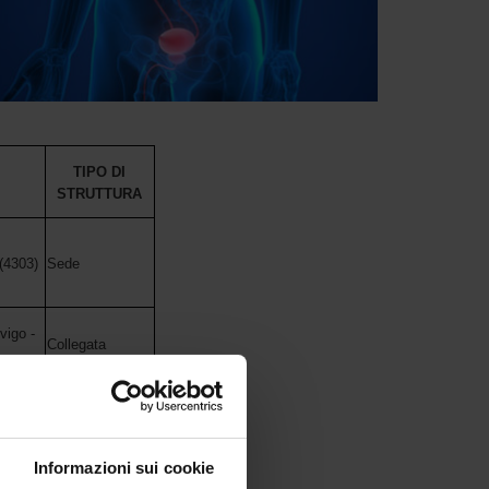
TIPO DI
STRUTTURA
(4303)
Sede
vigo -
Collegata
Collegata
Informazioni sui cookie