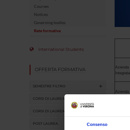
Courses
Notices
Governing bodies
Rete formativa
International Students
Azienda 
OFFERTA FORMATIVA
Integrat
SEMESTRE FILTRO
Azienda
CORSI DI LAUREA
Azienda
CORSI DI LAUREA MAGISTRALE
POST LAUREA
Consenso