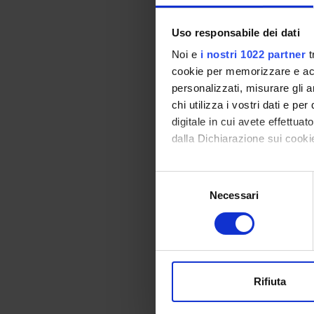
Azienda
Uso responsabile dei dati
Noi e
i nostri 1022 partner
t
Azienda 
cookie per memorizzare e acce
personalizzati, misurare gli an
chi utilizza i vostri dati e pe
Azienda 
digitale in cui avete effettua
dalla Dichiarazione sui cookie
Azienda 
Con il tuo consenso, vorrem
Selezione
raccogliere informazi
Necessari
del
Ospedale
Identificare il tuo di
consenso
Privata 
digitali).
Approfondisci come vengono el
Ospedale
modificare o ritirare il tuo 
Negrar
Rifiuta
Provinci
Utilizziamo i cookie per perso
Adige
nostro traffico. Condividiamo 