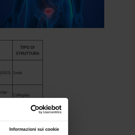
TIPO DI
STRUTTURA
(4303)
Sede
vigo -
Collegata
Collegata
Informazioni sui cookie