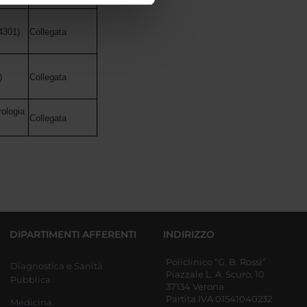
azioni che hai fornito loro o
4301)
Collegata
)
Collegata
rologia
Collegata
DIPARTIMENTI AFFERENTI
INDIRIZZO
Policlinico “G. B. Rossi”
Diagnostica e Sanità
Piazzale L. A. Scuro, 10
Pubblica
37134 Verona
Partita IVA 01541040232
Medicina