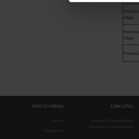
di analisi dei dati web, pubbl
Provinci
che hanno raccolto dal tuo uti
Adige
Provinci
Adige
Provinci
VOCI DI MENU
LINK UTILI
Home
Azienda Ospedaliera
Universitaria Integrata
Didattica