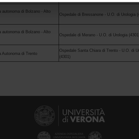
icità e social media, i quali potrebbero combinarle con altre inform
a autonoma di Bolzano - Alto
lizzo dei loro servizi.
Ospedale di Bressanone - U.O. di Urologia (
a autonoma di Bolzano - Alto
Ospedale di Merano - U.O. di Urologia (4301
Ospedale Santa Chiara di Trento - U.O. di U
a Autonoma di Trento
(4301)