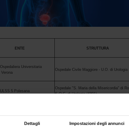
ENTE
STRUTTURA
Ospedaliera Universitaria
Ospedale Civile Maggiore - U.O. di Urologia 
a Verona
Ospedale "S. Maria della Misericordia" di Ro
 ULSS 5 Polesana
S.O.C. di Urologia (4301)
Ospedale di Bassano del Grappa - U.O.C. di
 ULSS 7 Pedemontana
Urologia (4301)
Dettagli
Impostazioni degli annunci