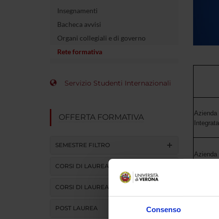
Insegnamenti
Bacheca avvisi
Organi collegiali e di governo
Rete formativa
Servizio Studenti Internazionali
Azienda 
OFFERTA FORMATIVA
Integrat
SEMESTRE FILTRO
Azienda
CORSI DI LAUREA
Azienda
CORSI DI LAUREA MAGISTRALE
POST LAUREA
Consenso