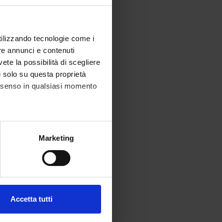
4302)
Collegata
utilizzando tecnologie come i
 U.O.
Collegata
re annunci e contenuti
vete la possibilità di scegliere
li solo su questa proprietà
di
Collegata
consenso in qualsiasi momento
Collegata
alche metro,
Marketing
e specifiche (impronte
Collegata
ezione dettagli
. Puoi
Collegata
Accetta tutti
l media e per analizzare il
1)
Collegata
ostri partner che si occupano