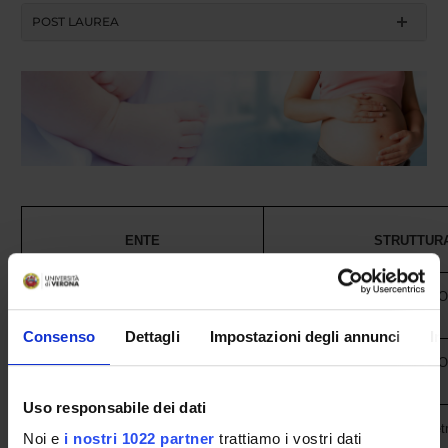
POST LAUREA
ENTE
STRUTTUR
Azienda Ospedaliera Universitaria
Ospedale Civile Maggiore - U.O.
Integrata Verona
Ginecologia (3703)
Consenso
Dettagli
Impostazioni degli annunci
In
Azienda Ospedaliera Universitaria
Ospedale Civile Maggiore - U.O.
Integrata Verona
Ginecologia B (3701)
Uso responsabile dei dati
Azienda Sanitaria Ospedaliera
Ospedale di Cuneo - S.C Ostetr
Noi e
i nostri 1022 partner
trattiamo i vostri dati