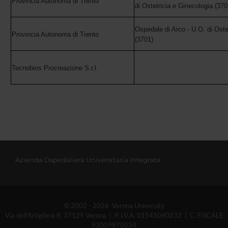
Provincia Autonoma di Trento
di Ostetricia e Ginecologia (370
Ospedale di Arco - U.O. di Oste
Provincia Autonoma di Trento
(3701)
Tecnobios Procreazione S.r.l.
Azienda Ospedaliera Universitaria Integrata
© 2002 - 2026 Verona University
Via dell'Artigliere 8, 37129 Verona | P. I.V.A. 01541040232 | C. FISCALE
93009870234