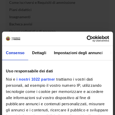
Come iscriversi e Requisiti di ammissione
Piani didattici
Insegnamenti
Bacheca avvisi
Organi collegiali e di governo
Rete formativa
Consenso
Dettagli
Impostazioni degli annunci
In
Servizio Studenti Internazionali
Uso responsabile dei dati
OFFERTA FORMATIVA
Noi e
i nostri 1022 partner
trattiamo i vostri dati
personali, ad esempio il vostro numero IP, utilizzando
SEMESTRE FILTRO
tecnologie come i cookie per memorizzare e accedere
alle informazioni sul vostro dispositivo al fine di
CORSI DI LAUREA
pubblicare annunci e contenuti personalizzati, misurare
CORSI DI LAUREA MAGISTRALE
gli annunci e i contenuti, ricercare il pubblico e sviluppare