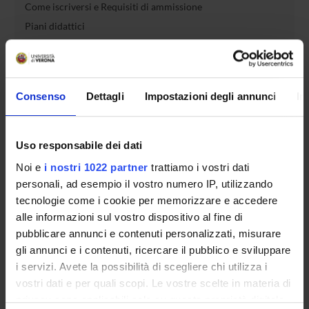
Come iscriversi e Requisiti di ammissione
Piani didattici
Insegnamenti
Bacheca avvisi
Organi collegiali e di governo
Consenso
Dettagli
Impostazioni degli annunci
In
Rete formativa
Uso responsabile dei dati
Servizio Studenti Internazionali
Noi e
i nostri 1022 partner
trattiamo i vostri dati
personali, ad esempio il vostro numero IP, utilizzando
OFFERTA FORMATIVA
tecnologie come i cookie per memorizzare e accedere
alle informazioni sul vostro dispositivo al fine di
pubblicare annunci e contenuti personalizzati, misurare
SEMESTRE FILTRO
gli annunci e i contenuti, ricercare il pubblico e sviluppare
CORSI DI LAUREA
i servizi. Avete la possibilità di scegliere chi utilizza i
vostri dati e per quali scopi. Le vostre scelte in materia di
CORSI DI LAUREA MAGISTRALE
privacy sono applicabili solo su questa proprietà digitale