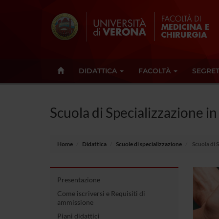
DIDATTICA
FACOLTÀ
SEGRET
Scuola di Specializzazione in
Home
Didattica
Scuole di specializzazione
Scuola di 
Presentazione
Come iscriversi e Requisiti di
ammissione
Piani didattici