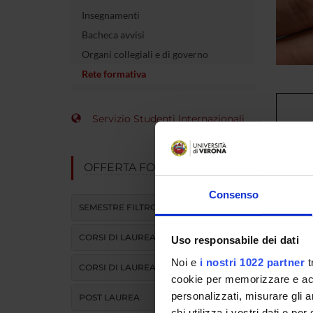
Insegnamenti
Bacheca avvisi
Organi collegiali e di governo
Rete formativa
Servizio Studenti Internazionali
Azienda 
OFFERTA FORMATIVA
Integrat
Consenso
Azienda S
SEMESTRE FILTRO
di Triest
CORSI DI LAUREA
Uso responsabile dei dati
Azienda
Noi e
i nostri 1022 partner
t
CORSI DI LAUREA MAGISTRALE
cookie per memorizzare e acce
personalizzati, misurare gli an
POST LAUREA
Azienda
chi utilizza i vostri dati e pe