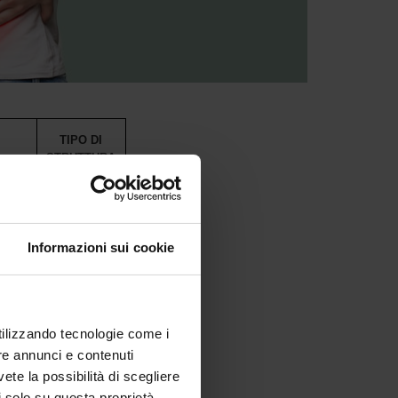
TIPO DI
STRUTTURA
a e
Sede
Informazioni sui cookie
ialisi
Collegata
ovigo -
Collegata
utilizzando tecnologie come i
re annunci e contenuti
i
vete la possibilità di scegliere
Collegata
li solo su questa proprietà