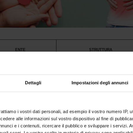
ENTE
STRUTTURA
Ospedaliera Universitaria
Ospedale Civile Maggiore - U.O. di Nefrologi
a Verona
Dialisi (2901)
Dettagli
Impostazioni degli annunci
anitaria Universitaria Integrata
Ospedale di Cattinara - U.O. di Nefrologia e D
e
(2901)
Ospedale "S. Maria della Misericordia" di R
 ULSS 5 Polesana
rattiamo i vostri dati personali, ad esempio il vostro numero IP, 
U.O. di Nefrologia (2901)
dere alle informazioni sul vostro dispositivo al fine di pubblica
Ospedale di Bassano del Grappa - U.O.C. d
nunci e i contenuti, ricercare il pubblico e sviluppare i servizi. A
 ULSS 7 Pedemontana
Nefrologia (2902)
r quali scopi. Le vostre scelte in materia di privacy sono applicabi