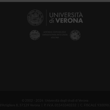
© 2002 - 2026 Università degli studi di Verona
ell'Artigliere 8, 37129 Verona | P. I.V.A. 01541040232 | C. FISCALE 93009