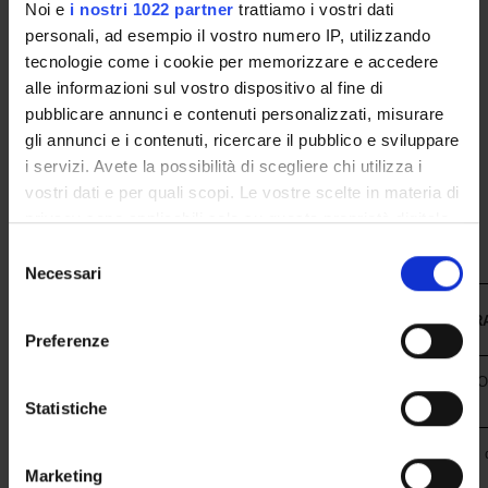
Noi e
i nostri 1022 partner
trattiamo i vostri dati
personali, ad esempio il vostro numero IP, utilizzando
CORSI DI LAUREA MAGISTRALE
tecnologie come i cookie per memorizzare e accedere
POST LAUREA
alle informazioni sul vostro dispositivo al fine di
pubblicare annunci e contenuti personalizzati, misurare
gli annunci e i contenuti, ricercare il pubblico e sviluppare
i servizi. Avete la possibilità di scegliere chi utilizza i
vostri dati e per quali scopi. Le vostre scelte in materia di
privacy sono applicabili solo su questa proprietà digitale
in cui avete effettuato le vostre scelte. È possibile
Selezione
modificare o revocare il proprio consenso in qualsiasi
Necessari
del
momento dalla Dichiarazione sui cookie o facendo clic
consenso
ENTE
STRUTTUR
sull'icona di attivazione della privacy.
Preferenze
Con il tuo consenso, vorremmo anche:
Azienda Ospedaliera Universitaria
Ospedale Civile Maggiore - U.O.
Integrata Verona
Gastroenterologia A (5801)
raccogliere informazioni sulla tua posizione
Statistiche
geografica, con un'approssimazione di qualche
Azienda Ospedaliera Universitaria
Policlinico "G.B. Rossi" - U.O. 
metro,
Marketing
Integrata Verona
B (5802)
Identificare il tuo dispositivo, scansionandolo