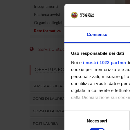
Insegnamenti
Bacheca avvisi
Organi collegiali e di governo
Rete formativa
Consenso
Servizio Studenti Internazionali
Uso responsabile dei dati
Noi e
i nostri 1022 partner
t
Azienda 
OFFERTA FORMATIVA
cookie per memorizzare e acce
Integrat
personalizzati, misurare gli an
chi utilizza i vostri dati e pe
Provinci
SEMESTRE FILTRO
Adige
digitale in cui avete effettua
dalla Dichiarazione sui cookie
CORSI DI LAUREA
Provinci
CORSI DI LAUREA MAGISTRALE
Con il tuo consenso, vorrem
Selezione
raccogliere informazi
Necessari
del
POST LAUREA
Identificare il tuo di
consenso