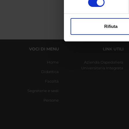
digitali).
Approfondisci come vengono el
modificare o ritirare il tuo 
Rifiuta
Utilizziamo i cookie per perso
nostro traffico. Condividiamo 
di analisi dei dati web, pubbl
VOCI DI MENU
LINK UTILI
che hanno raccolto dal tuo uti
Home
Azienda Ospedaliera
Universitaria Integrata
Didattica
Facoltà
Segreterie e sedi
Persone