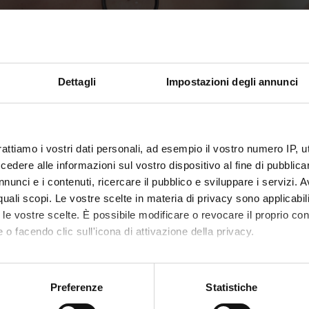
Dettagli
Impostazioni degli annunci
ENTE
STRUTTURA
rattiamo i vostri dati personali, ad esempio il vostro numero IP, 
Ospedaliera Universitaria
Ospedale Civile Maggiore - U.O.di Dermatol
dere alle informazioni sul vostro dispositivo al fine di pubblica
a Verona
(5201)
nunci e i contenuti, ricercare il pubblico e sviluppare i servizi. A
r quali scopi. Le vostre scelte in materia di privacy sono applicabi
a autonoma di Bolzano - Alto
Ospedale di Bolzano - U.O. di Dermatologia 
to le vostre scelte. È possibile modificare o revocare il proprio 
 o facendo clic sull'icona di attivazione della privacy.
Ospedale di Santa Chiara di Trento - U.O. di
a Autonoma di Trento
Dermatologia (5201)
mo anche:
oni sulla tua posizione geografica, con un'approssimazione di qu
Preferenze
Statistiche
spositivo, scansionandolo attivamente alla ricerca di caratteristich