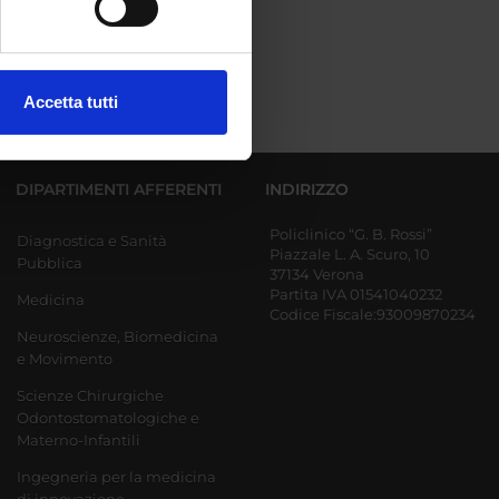
ezione dettagli
. Puoi
Accetta tutti
l media e per analizzare il
ostri partner che si occupano
azioni che hai fornito loro o
DIPARTIMENTI AFFERENTI
INDIRIZZO
Policlinico “G. B. Rossi”
Diagnostica e Sanità
Piazzale L. A. Scuro, 10
Pubblica
37134 Verona
Partita IVA 01541040232
Medicina
Codice Fiscale:93009870234
Neuroscienze, Biomedicina
e Movimento
Scienze Chirurgiche
Odontostomatologiche e
Materno-Infantili
Ingegneria per la medicina
di innovazione