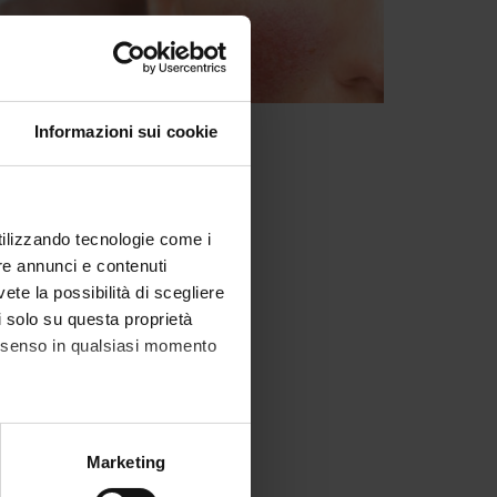
Informazioni sui cookie
TIPO DI
STRUTTURA
utilizzando tecnologie come i
ogia
Sede
re annunci e contenuti
vete la possibilità di scegliere
li solo su questa proprietà
(5201)
Collegata
consenso in qualsiasi momento
Collegata
alche metro,
Marketing
e specifiche (impronte