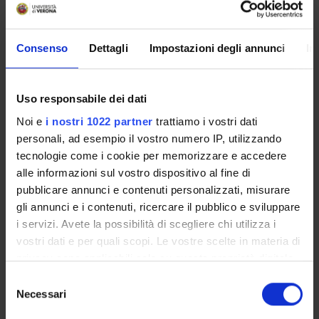
Presentazione
Come iscriversi e Requisiti di ammissione
Consenso
Dettagli
Impostazioni degli annunci
In
Piani didattici
Insegnamenti
Uso responsabile dei dati
Bacheca avvisi
Noi e
i nostri 1022 partner
trattiamo i vostri dati
Organi collegiali e di governo
personali, ad esempio il vostro numero IP, utilizzando
Rete formativa
tecnologie come i cookie per memorizzare e accedere
alle informazioni sul vostro dispositivo al fine di
pubblicare annunci e contenuti personalizzati, misurare
Servizio Studenti Internazionali
gli annunci e i contenuti, ricercare il pubblico e sviluppare
i servizi. Avete la possibilità di scegliere chi utilizza i
OFFERTA FORMATIVA
vostri dati e per quali scopi. Le vostre scelte in materia di
privacy sono applicabili solo su questa proprietà digitale
in cui avete effettuato le vostre scelte. È possibile
Selezione
SEMESTRE FILTRO
modificare o revocare il proprio consenso in qualsiasi
Necessari
del
momento dalla Dichiarazione sui cookie o facendo clic
CORSI DI LAUREA
consenso