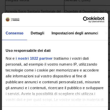
Integrata Verona
Generale C (2608)
Azienda Socio Sanitaria Territoriale del
Ospedale di Desenzano del Gard
Garda
Medicina generale (2601)
Azienda Socio Sanitaria Territoriale del
Ospedale di Manerbio (BS) - U.
Garda
generale (2601)
Consenso
Dettagli
Impostazioni degli annunci
In
Azienda Socio Sanitaria Territoriale del
Ospedale di Gavardo (BS) - U.O
Garda
generale (2601)
Uso responsabile dei dati
Noi e
i nostri 1022 partner
trattiamo i vostri dati
Azienda Socio Sanitaria Territoriale di
Ospedale Carlo Poma di Mantov
personali, ad esempio il vostro numero IP, utilizzando
Mantova
Medicina generale (2601)
tecnologie come i cookie per memorizzare e accedere
alle informazioni sul vostro dispositivo al fine di
Ospedale di Bassano del Grappa
Azienda ULSS 7 Pedemontana
Medicina generale (2601)
pubblicare annunci e contenuti personalizzati, misurare
gli annunci e i contenuti, ricercare il pubblico e sviluppare
Ospedale di Santorso - U.O.C. 
i servizi. Avete la possibilità di scegliere chi utilizza i
Azienda ULSS 7 Pedemontana
generale (2604)
vostri dati e per quali scopi. Le vostre scelte in materia di
privacy sono applicabili solo su questa proprietà digitale
Ospedale di Noventa Vicentina 