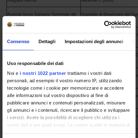
Integrata Verona
Generale C (2608)
Azienda Socio Sanitaria Territoriale del
Ospedale di Desenzano del Gard
Garda
Medicina generale (2601)
Azienda Socio Sanitaria Territoriale del
Ospedale di Manerbio (BS) - U.
Garda
generale (2601)
Consenso
Dettagli
Impostazioni degli annunci
In
Azienda Socio Sanitaria Territoriale del
Ospedale di Gavardo (BS) - U.O
Garda
generale (2601)
Uso responsabile dei dati
Noi e
i nostri 1022 partner
trattiamo i vostri dati
Azienda Socio Sanitaria Territoriale di
Ospedale Carlo Poma di Mantov
personali, ad esempio il vostro numero IP, utilizzando
Mantova
Medicina generale (2601)
tecnologie come i cookie per memorizzare e accedere
alle informazioni sul vostro dispositivo al fine di
Ospedale di Bassano del Grappa
Azienda ULSS 7 Pedemontana
Medicina generale (2601)
pubblicare annunci e contenuti personalizzati, misurare
gli annunci e i contenuti, ricercare il pubblico e sviluppare
Ospedale di Santorso - U.O.C. 
i servizi. Avete la possibilità di scegliere chi utilizza i
Azienda ULSS 7 Pedemontana
generale (2604)
vostri dati e per quali scopi. Le vostre scelte in materia di
privacy sono applicabili solo su questa proprietà digitale
Ospedale di Noventa Vicentina 