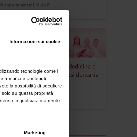
 di appartenenza: LM-46 R
Verona
Informazioni sui cookie
tre Filtro per l'accesso a Medicina e
utilizzando tecnologie come i
rgia e Odontoiatria e protesi dentaria
re annunci e contenuti
vete la possibilità di scegliere
di appartenenza: FIL
Verona
li solo su questa proprietà
consenso in qualsiasi momento
alche metro,
Marketing