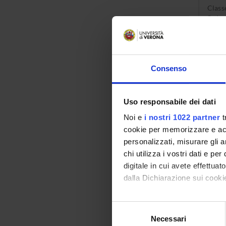
Class
Sede:
Consenso
Uso responsabile dei dati
Laur
Noi e
i nostri 1022 partner
t
in M
cookie per memorizzare e acce
ammi
personalizzati, misurare gli an
chi utilizza i vostri dati e pe
Class
digitale in cui avete effettua
Sede:
dalla Dichiarazione sui cookie
Con il tuo consenso, vorrem
Selezione
Corsi
raccogliere informazi
Necessari
del