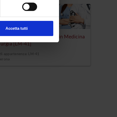
e specifiche (impronte
A ESAURIMENTO
ezione dettagli
. Puoi
Accetta tutti
l media e per analizzare il
a magistrale a ciclo unico in Medicina
ostri partner che si occupano
rurgia [LM-41]
azioni che hai fornito loro o
 di appartenenza: LM-41
Verona