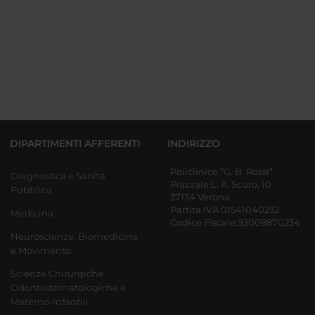
DIPARTIMENTI AFFERENTI
INDIRIZZO
Policlinico “G. B. Rossi”
Diagnostica e Sanità
Piazzale L. A. Scuro, 10
Pubblica
37134 Verona
Partita IVA 01541040232
Medicina
Codice Fiscale:93009870234
Neuroscienze, Biomedicina
e Movimento
Scienze Chirurgiche
Odontostomatologiche e
Materno-Infantili