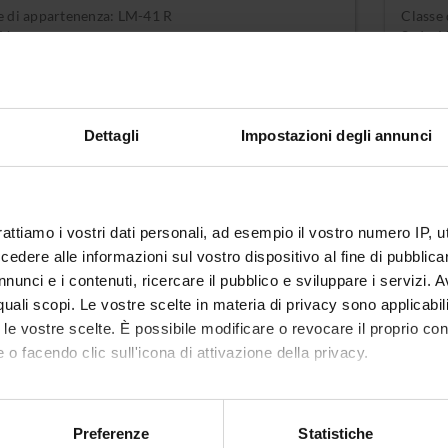
e di appartenenza: LM-41 R
Classe
 Verona
Sede: 
Dettagli
Impostazioni degli annunci
ea magistrale a ciclo unico interateneo
Semes
rattiamo i vostri dati personali, ad esempio il vostro numero IP, 
edicina e chirurgia (sede
chiru
dere alle informazioni sul vostro dispositivo al fine di pubblica
nistrativa Trento)
nunci e i contenuti, ricercare il pubblico e sviluppare i servizi. A
Classe 
Sede: 
r quali scopi. Le vostre scelte in materia di privacy sono applicabi
e di appartenenza: LM-41
to le vostre scelte. È possibile modificare o revocare il proprio 
 Trento
 o facendo clic sull'icona di attivazione della privacy.
mo anche:
 non attivi nell'anno accademico attuale
oni sulla tua posizione geografica, con un'approssimazione di qu
Preferenze
Statistiche