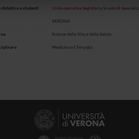
lizzo dei loro servizi.
 didattica e studenti
Unità operativa Segreteria Scuole di Specializ
VERONA
rea
Scienze della Vita e della Salute
ciplinare
Medicina e Chirurgia