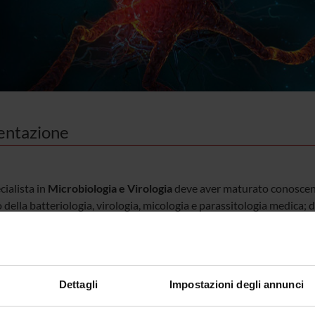
entazione
cialista in
Microbiologia e Virologia
deve aver maturato conoscenze
della batteriologia, virologia, micologia e parassitologia medica; 
ogia, fisiologia, posizione tassonomica e genetica dei microrganismi
nicità microbica, sulle interazioni microrganismo-ospite, sul mecca
crobici e sulle applicazioni biotecnologiche dei microrganismi; dev
re gli aspetti diagnostico-clinici delle analisi batteriologiche, vir
Dettagli
Impostazioni degli annunci
atologia umana.