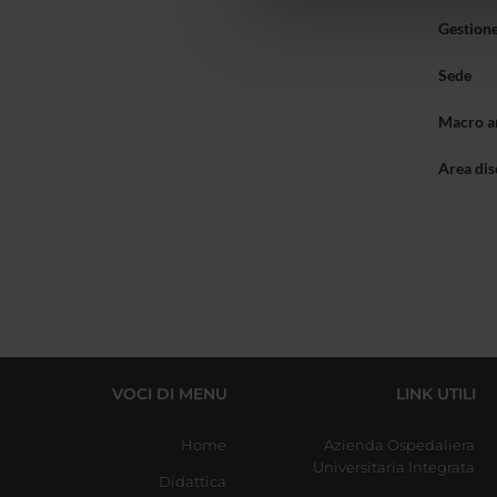
che hanno raccolto dal tuo uti
Gestione
Sede
Macro a
Area dis
VOCI DI MENU
LINK UTILI
Home
Azienda Ospedaliera
Universitaria Integrata
Didattica