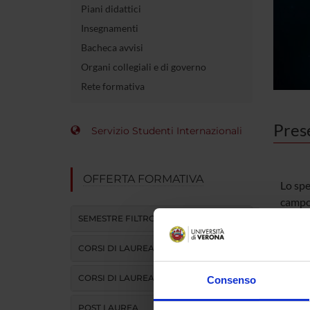
Piani didattici
Insegnamenti
Bacheca avvisi
Organi collegiali e di governo
Rete formativa
Pres
Servizio Studenti Internazionali
OFFERTA FORMATIVA
Lo spe
campo 
morfol
SEMESTRE FILTRO
patoge
CORSI DI LAUREA
antimi
valuta
CORSI DI LAUREA MAGISTRALE
Consenso
alla p
POST LAUREA