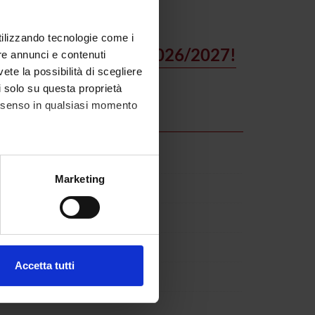
utilizzando tecnologie come i
uovo anno accademico 2026/2027!
re annunci e contenuti
vete la possibilità di scegliere
li solo su questa proprietà
consenso in qualsiasi momento
alche metro,
Marketing
 e di laboratorio (non medici)
e specifiche (impronte
Microbiologia e Virologia
ezione dettagli
. Puoi
Accetta tutti
 di area sanitaria
l media e per analizzare il
ostri partner che si occupano
azioni che hai fornito loro o