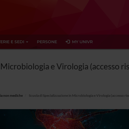
ERIE E SEDI
PERSONE
MY UNIVR
 Microbiologia e Virologia (accesso ris
aria non mediche
Scuola di Specializzazione in Microbiologia e Virologia (accesso ris