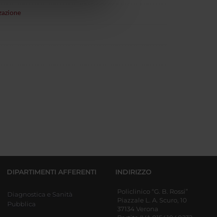
zazione
DIPARTIMENTI AFFERENTI
INDIRIZZO
Policlinico “G. B. Rossi”
Diagnostica e Sanità
Piazzale L. A. Scuro, 10
Pubblica
37134 Verona