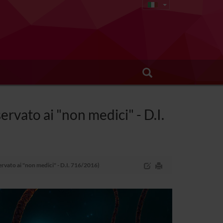
ervato ai "non medici" - D.I.
ervato ai "non medici" - D.I. 716/2016)