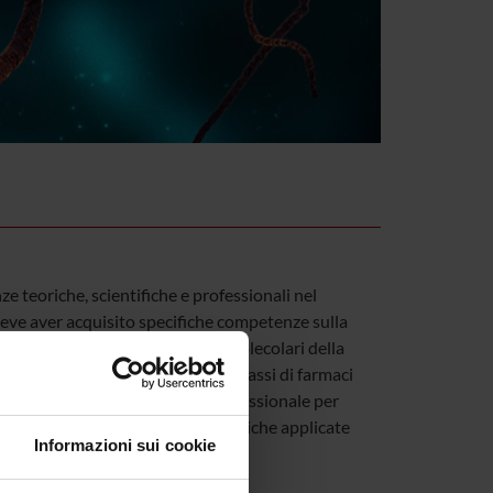
 teoriche, scientifiche e professionali nel
deve aver acquisito specifiche competenze sulla
, nonché sulle basi cellulari e molecolari della
nismo d’azione delle principali classi di farmaci
e aver raggiunto la capacità professionale per
ologiche, micologiche e parassitologiche applicate
Informazioni sui cookie