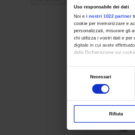
Uso responsabile dei dati
Noi e
i nostri 1022 partner
t
cookie per memorizzare e acce
personalizzati, misurare gli an
chi utilizza i vostri dati e pe
digitale in cui avete effettua
Sche
dalla Dichiarazione sui cookie
Con il tuo consenso, vorrem
Durata
Selezione
raccogliere informazi
Necessari
del
Classe d
Identificare il tuo di
consenso
digitali).
Organo d
Approfondisci come vengono el
Referen
modificare o ritirare il tuo 
Rifiuta
Informa
Utilizziamo i cookie per perso
nostro traffico. Condividiamo 
Tipo
di analisi dei dati web, pubbl