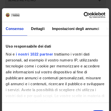
SEMESTRE FILTRO
CORSI DI LAUREA
CORSI DI LAUREA MAGISTRALE
Consenso
Dettagli
Impostazioni degli annunci
In
POST LAUREA
Uso responsabile dei dati
Noi e
i nostri 1022 partner
trattiamo i vostri dati
personali, ad esempio il vostro numero IP, utilizzando
tecnologie come i cookie per memorizzare e accedere
alle informazioni sul vostro dispositivo al fine di
pubblicare annunci e contenuti personalizzati, misurare
Overview
gli annunci e i contenuti, ricercare il pubblico e sviluppare
i servizi. Avete la possibilità di scegliere chi utilizza i
vostri dati e per quali scopi. Le vostre scelte in materia di
privacy sono applicabili solo su questa proprietà digitale
Lo specialista in
Microbiologia e Virologia
deve aver
in cui avete effettuato le vostre scelte. È possibile
maturato conoscenze teoriche, scientifiche e
Selezione