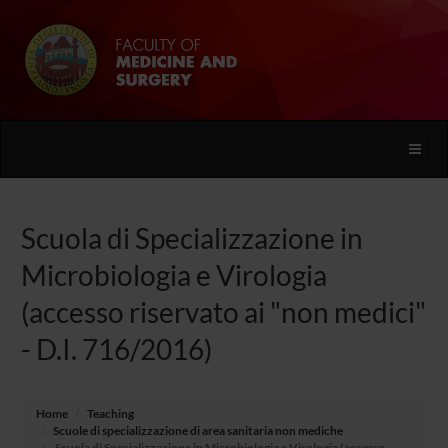
Toggle
naviga
Scuola di Specializzazione in
Microbiologia e Virologia
(accesso riservato ai "non medici"
- D.I. 716/2016)
Home
Teaching
Scuole di specializzazione di area sanitaria non mediche
Scuola di Specializzazione in Microbiologia e Virologia (accesso